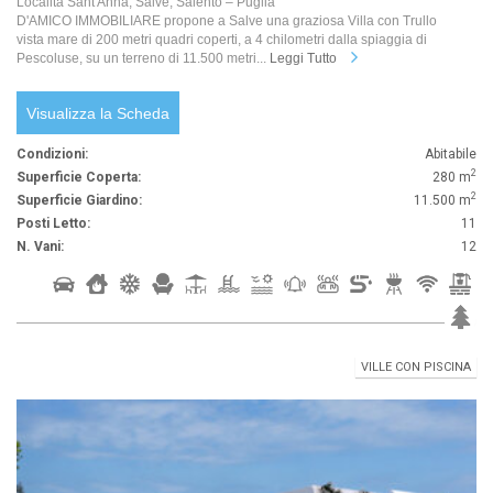
Località Sant'Anna, Salve, Salento – Puglia
D'AMICO IMMOBILIARE propone a Salve una graziosa Villa con Trullo
vista mare di 200 metri quadri coperti, a 4 chilometri dalla spiaggia di
Pescoluse, su un terreno di 11.500 metri...
Leggi Tutto
Visualizza la Scheda
Condizioni:
Abitabile
2
Superficie Coperta:
280 m
2
Superficie Giardino:
11.500 m
Posti Letto:
11
N. Vani:
12
VILLE CON PISCINA