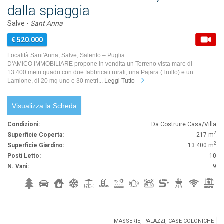
dalla spiaggia
Salve -
Sant Anna
€ 520.000
Località Sant'Anna, Salve, Salento – Puglia
D'AMICO IMMOBILIARE propone in vendita un Terreno vista mare di
13.400 metri quadri con due fabbricati rurali, una Pajara (Trullo) e un
Lamione, di 20 mq uno e 30 metri...
Leggi Tutto
Visualizza la Scheda
Condizioni:
Da Costruire Casa/Villa
2
Superficie Coperta:
217 m
2
Superficie Giardino:
13.400 m
Posti Letto:
10
N. Vani:
9
MASSERIE, PALAZZI, CASE COLONICHE