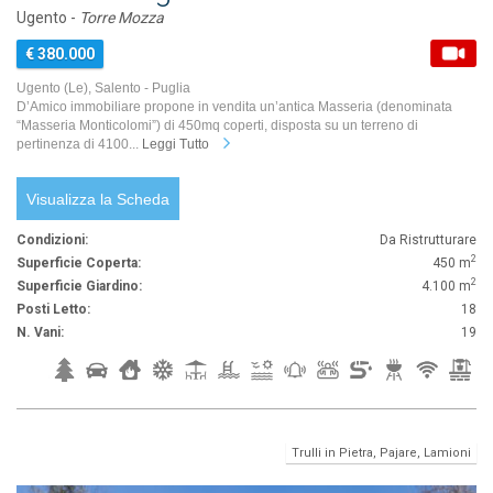
Ugento -
Torre Mozza
€ 380.000
Ugento (Le), Salento - Puglia
D’Amico immobiliare propone in vendita un’antica Masseria (denominata
“Masseria Monticolomi”) di 450mq coperti, disposta su un terreno di
pertinenza di 4100...
Leggi Tutto
Visualizza la Scheda
Condizioni:
Da Ristrutturare
2
Superficie Coperta:
450 m
2
Superficie Giardino:
4.100 m
Posti Letto:
18
N. Vani:
19
Trulli in Pietra, Pajare, Lamioni