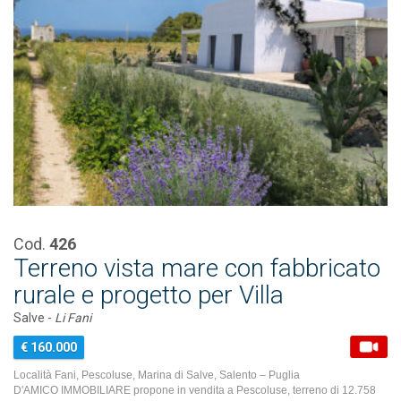
Cod.
426
Terreno vista mare con fabbricato
rurale e progetto per Villa
Salve -
Li Fani
€ 160.000
Località Fani, Pescoluse, Marina di Salve, Salento – Puglia
D'AMICO IMMOBILIARE propone in vendita a Pescoluse, terreno di 12.758