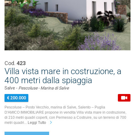
Cod.
423
Villa vista mare in costruzione, a
400 metri dalla spiaggia
Salve -
Pescoluse - Marina di Salve
€ 200.000
Pescoluse – Posto Vecchio, marina di Salve, Salento – Puglia
D'AMICO IMMOBILIARE propone in vendita Villa vista mare in costruzione,
di 210 metri quadri coperti, con Permesso a Costruire, su un terreno di 700
metri quadri...
Leggi Tutto