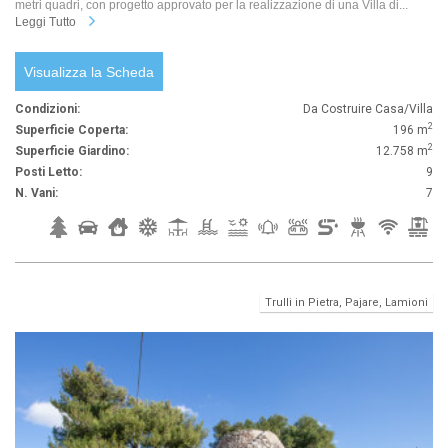
metri quadri, con progetto approvato per la realizzazione di una Villa di...
Leggi Tutto
Visualizza la Scheda
Condizioni:
Da Costruire Casa/Villa
2
Superficie Coperta:
196 m
2
Superficie Giardino:
12.758 m
Posti Letto:
9
N. Vani:
7
Trulli in Pietra, Pajare, Lamioni