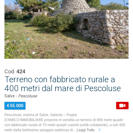
Cod.
424
Terreno con fabbricato rurale a
400 metri dal mare di Pescoluse
Salve -
Pescoluse
€ 55.000
Pescoluse, marina di Salve, Salento – Puglia
D'AMICO IMMOBILIARE propone in vendita un terreno di 890 metri quadri
con fabbricato rurale di 70 metri quadri coperti (unità collabente), a soli 400
metri dalla bellissima spiaggia sabbiosa di...
Leggi Tutto