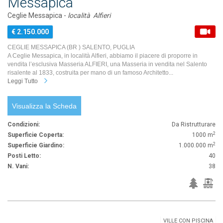
Messapica
Ceglie Messapica -
località Alfieri
€ 2.150.000
CEGLIE MESSAPICA (BR ) SALENTO, PUGLIA
A Ceglie Messapica, in località Alfieri, abbiamo il piacere di proporre in
vendita l’esclusiva Masseria ALFIERI, una Masseria in vendita nel Salento
risalente al 1833, costruita per mano di un famoso Architetto...
Leggi Tutto
Visualizza la Scheda
Condizioni:
Da Ristrutturare
2
Superficie Coperta:
1000 m
2
Superficie Giardino:
1.000.000 m
Posti Letto:
40
N. Vani:
38
VILLE CON PISCINA