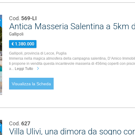
Cod.
569-LI
P
Antica Masseria Salentina a 5km da
Gallipoli
€ 1.380.000
Gallipoli, provincia di Lecce, Puglia
Immersa nella magica atmosfera della campagna salentina, D’Amico Immobil
ti propone in vendita questa incantevole masseria di 456mq coperti con pisc
a...
Leggi Tutto
Visualizza la Scheda
Cod.
627
P
Villa Ulivi, una dimora da sogno c