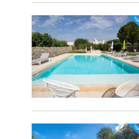
TO
TO