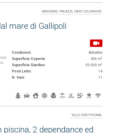
MASSERIE, PALAZZI, CASE COLONICHE
l mare di Gallipoli
Condizioni:
Abitabile
iare
2
Superficie Coperta:
456 m
ina
2
Superficie Giardino:
50.000 m
Posti Letto:
14
N. Vani:
11
VILLE CON PISCINA
on piscina, 2 dependance ed