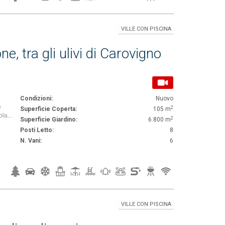
VILLE CON PISCINA
e, tra gli ulivi di Carovigno
Condizioni:
Nuovo
e
2
Superficie Coperta:
105 m
la...
2
Superficie Giardino:
6.800 m
Posti Letto:
8
N. Vani:
6
VILLE CON PISCINA