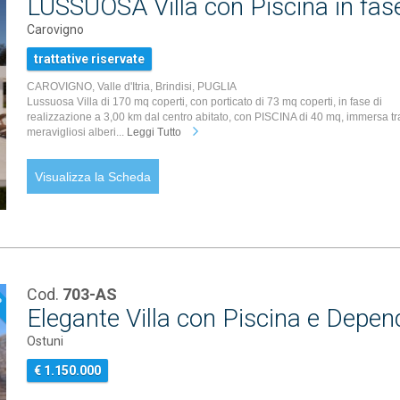
LUSSUOSA Villa con Piscina in fase
Carovigno
trattative riservate
CAROVIGNO, Valle d'Itria, Brindisi, PUGLIA
Lussuosa Villa di 170 mq coperti, con porticato di 73 mq coperti, in fase di
realizzazione a 3,00 km dal centro abitato, con PISCINA di 40 mq, immersa tr
meravigliosi alberi...
Leggi Tutto
Visualizza la Scheda
Cod.
703-AS
P
Elegante Villa con Piscina e Depend
Ostuni
€ 1.150.000