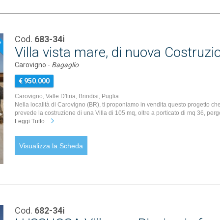
Cod.
683-34i
P
Villa vista mare, di nuova Costruzion
Carovigno -
Bagaglio
€ 950.000
Carovigno, Valle D'Itria, Brindisi, Puglia
Nella località di Carovigno (BR), ti proponiamo in vendita questo progetto ch
prevede la costruzione di una Villa di 105 mq, oltre a porticato di mq 36, pergo
Leggi Tutto
Visualizza la Scheda
Cod.
682-34i