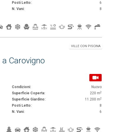
Posti Letto:
6
N. Vani:
8
VILLE CON PISCINA
a a Carovigno
Condizioni:
Nuovo
2
Superficie Coperta:
220 m
2
Superficie Giardino:
11.200 m
Posti Letto:
8
N. Vani:
6