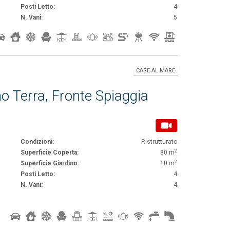
Posti Letto:
4
N. Vani:
5
CASE AL MARE
 Terra, Fronte Spiaggia
Condizioni:
Ristrutturato
2
Superficie Coperta:
80 m
2
Superficie Giardino:
10 m
Posti Letto:
4
N. Vani:
4