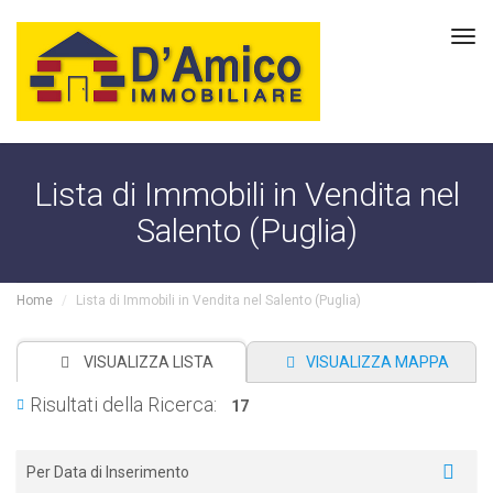
Tog
navi
Lista di Immobili in Vendita nel
Salento (Puglia)
Home
Lista di Immobili in Vendita nel Salento (Puglia)
VISUALIZZA LISTA
VISUALIZZA MAPPA
Risultati della Ricerca:
17
Per Data di Inserimento