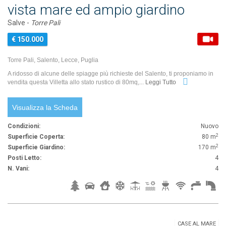
vista mare ed ampio giardino
Salve -
Torre Pali
€ 150.000
Torre Pali, Salento, Lecce, Puglia
A ridosso di alcune delle spiagge più richieste del Salento, ti proponiamo in
vendita questa Villetta allo stato rustico di 80mq,...
Leggi Tutto
Visualizza la Scheda
Condizioni:
Nuovo
2
Superficie Coperta:
80 m
2
Superficie Giardino:
170 m
Posti Letto:
4
N. Vani:
4
CASE AL MARE