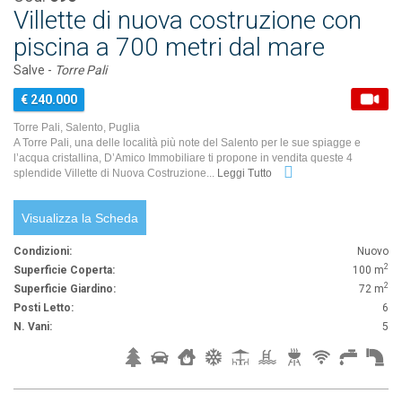
Villette di nuova costruzione con
piscina a 700 metri dal mare
Salve -
Torre Pali
€ 240.000
Torre Pali, Salento, Puglia
A Torre Pali, una delle località più note del Salento per le sue spiagge e
l’acqua cristallina, D’Amico Immobiliare ti propone in vendita queste 4
splendide Villette di Nuova Costruzione...
Leggi Tutto
Visualizza la Scheda
Condizioni:
Nuovo
2
Superficie Coperta:
100 m
2
Superficie Giardino:
72 m
Posti Letto:
6
N. Vani:
5