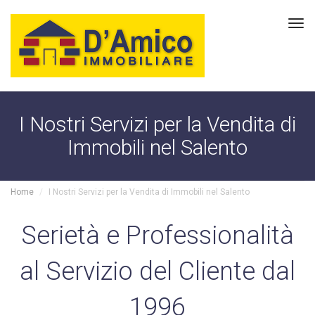
Tog
navi
I Nostri Servizi per la Vendita di
Immobili nel Salento
Home
I Nostri Servizi per la Vendita di Immobili nel Salento
Serietà e Professionalità
al Servizio del Cliente dal
1996