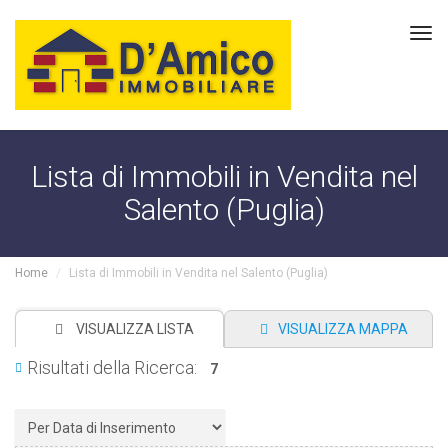
Tog
navi
Lista di Immobili in Vendita nel
Salento (Puglia)
Home
Lista di Immobili in Vendita nel Salento (Puglia)
VISUALIZZA LISTA
VISUALIZZA MAPPA
Risultati della Ricerca:
7