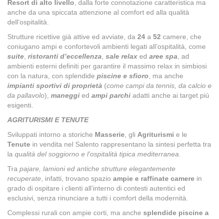
Resort di alto livello
, dalla forte connotazione caratteristica ma
anche da una spiccata attenzione al comfort ed alla qualità
dell’ospitalità.
Strutture ricettive già attive ed avviate, da
24
a
52
camere, che
coniugano ampi e confortevoli ambienti legati all’ospitalità, come
suite
,
ristoranti d’eccellenza
,
sale relax
ed
aree spa
, ad
ambienti esterni definiti per garantire il massimo relax in simbiosi
con la natura, con splendide
piscine e sfioro
, ma anche
impianti sportivi di proprietà
(
come campi da tennis, da calcio e
da pallavolo
),
maneggi
ed
ampi parchi
adatti anche ai target più
esigenti.
AGRITURISMI E TENUTE
Sviluppati intorno a storiche
Masserie
, gli
Agriturismi
e le
Tenute
in vendita nel Salento rappresentano la sintesi perfetta tra
la
qualità del soggiorno e l’ospitalità tipica mediterranea
.
Tra
pajare, lamioni ed antiche strutture elegantemente
recuperate
, infatti, trovano spazio
ampie e raffinate camere
in
grado di ospitare i clienti all’interno di contesti autentici ed
esclusivi, senza rinunciare a tutti i comfort della modernità.
Complessi rurali con ampie corti, ma anche
splendide piscine a