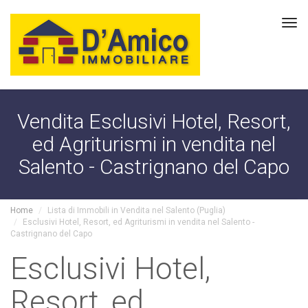
Tog
navi
Vendita Esclusivi Hotel, Resort,
ed Agriturismi in vendita nel
Salento - Castrignano del Capo
Home
Lista di Immobili in Vendita nel Salento (Puglia)
Esclusivi Hotel, Resort, ed Agriturismi in vendita nel Salento -
Castrignano del Capo
Esclusivi Hotel,
Resort, ed