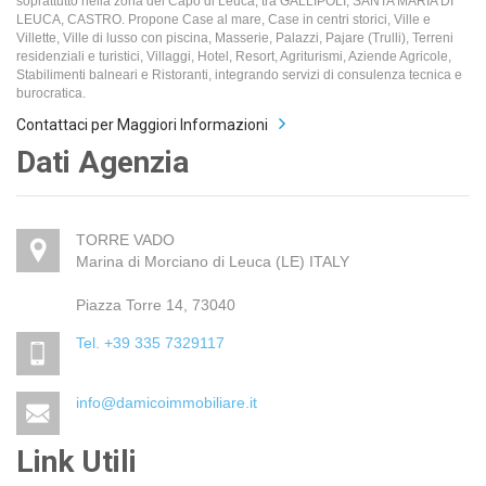
soprattutto nella zona del Capo di Leuca, tra GALLIPOLI, SANTA MARIA DI
LEUCA, CASTRO. Propone Case al mare, Case in centri storici, Ville e
Villette, Ville di lusso con piscina, Masserie, Palazzi, Pajare (Trulli), Terreni
residenziali e turistici, Villaggi, Hotel, Resort, Agriturismi, Aziende Agricole,
Stabilimenti balneari e Ristoranti, integrando servizi di consulenza tecnica e
burocratica.
Contattaci per Maggiori Informazioni
Dati Agenzia
TORRE VADO
Marina di Morciano di Leuca (LE) ITALY
Piazza Torre 14, 73040
Tel. +39 335 7329117
info@damicoimmobiliare.it
Link Utili