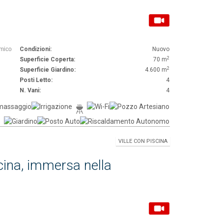
Amico
Condizioni:
Nuovo
2
Superficie Coperta:
70 m
2
Superficie Giardino:
4.600 m
Posti Letto:
4
N. Vani:
4
VILLE CON PISCINA
scina, immersa nella