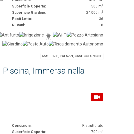
di
Condizioni:
Abitabile
2
Superficie Coperta:
500 m
2
Superficie Giardino:
24.000 m
Posti Letto:
36
N. Vani:
18
MASSERIE, PALAZZI, CASE COLONICHE
n Piscina, Immersa nella
Condizioni:
Ristrutturato
2
Superficie Coperta:
700 m