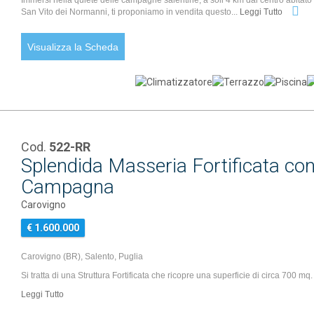
Immersi nella quiete delle campagne salentine, a soli 4 km dal centro abitato 
San Vito dei Normanni, ti proponiamo in vendita questo...
Leggi Tutto
Visualizza la Scheda
Cod.
522-RR
Splendida Masseria Fortificata co
Campagna
Carovigno
€ 1.600.000
Carovigno (BR), Salento, Puglia
Si tratta di una Struttura Fortificata che ricopre una superficie di circa 700 mq.
Leggi Tutto