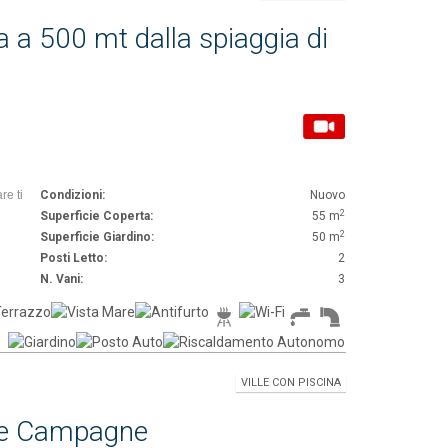
 a 500 mt dalla spiaggia di
re ti
Condizioni:
Nuovo
2
Superficie Coperta:
55 m
2
Superficie Giardino:
50 m
Posti Letto:
2
N. Vani:
3
VILLE CON PISCINA
elle Campagne