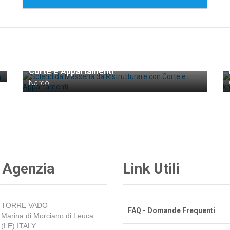
€ 4.000.000
Splendida Masseria da Ristrutturare con
Corte e Appartamenti
Nardò
 Agenzia
Link Utili
TORRE VADO
FAQ - Domande Frequenti
Marina di Morciano di Leuca
(LE) ITALY