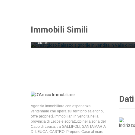
€ 460.000
Immobili Simili
Prestigioso Palazzo signorile in vendita in
Valle d'Itria
Latiano
Dati
Agenzia Immobiliare con esperienza
ventennale che opera sul territorio salentino,
offre proprietà immobiliari in vendita nella
provincia di Lecce e soprattutto nella zona del
Capo di Leuca, tra GALLIPOLI, SANTA MARIA
DI LEUCA, CASTRO. Propone Case al mare,