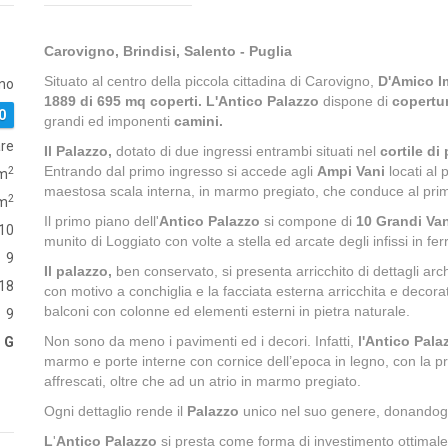
Carovigno, Brindisi, Salento - Puglia
Situato al centro della piccola cittadina di Carovigno,
D'Amico I
no
1889 di 695 mq coperti. L'Antico Palazzo
dispone di
copertur
0
grandi ed imponenti
camini.
are
Il Palazzo,
dotato di due ingressi entrambi situati nel
cortile di
Entrando dal primo ingresso si accede agli
Ampi Vani
locati al 
2
m
maestosa scala interna, in marmo pregiato, che conduce al pri
2
m
Il primo piano dell'
Antico Palazzo
si compone di
10 Grandi Van
10
munito di Loggiato con volte a stella ed arcate degli infissi in fe
9
Il palazzo,
ben conservato, si presenta arricchito di dettagli arch
18
con motivo a conchiglia e la facciata esterna arricchita e decorat
balconi con colonne ed elementi esterni in pietra naturale.
9
Non sono da meno i pavimenti ed i decori. Infatti,
l'Antico Pal
G
marmo e porte interne con cornice dell’epoca in legno, con la pr
affrescati, oltre che ad un atrio in marmo pregiato.
Ogni dettaglio rende il
Palazzo
unico nel suo genere, donandogli
L
'
Antico Palazzo
si presta come forma di investimento ottimal