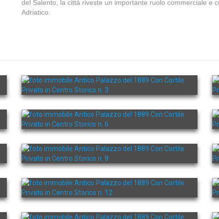
del Salento, la città riveste un importante ruolo commerciale e c
Adriatico.