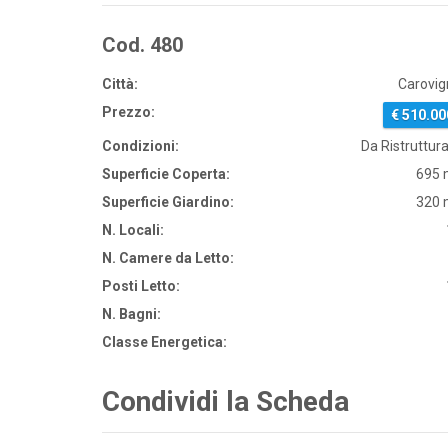
Cod. 480
Città:
Carovig
Prezzo:
€ 510.00
Condizioni:
Da Ristruttur
Superficie Coperta:
695 
Superficie Giardino:
320 
N. Locali:
N. Camere da Letto:
Posti Letto:
N. Bagni:
Classe Energetica:
Condividi la Scheda