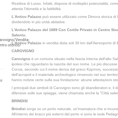
Ricettiva di Lusso. Infatti, dispone di molteplici potenzialità, 
attesta l'idoneità e la fattibilità.
L
'
Antico Palazzo
può essere utilizzato come Dimora storica di 
dividendolo in più unità abitative.
L'Antico Palazzo del 1889 Con Cortile Privato in Centro Stori
Salento.
L'Antico Palazzo
in vendita dista soli 30 km dall'Aereoporto di B
CAROVIGNO
Carovigno
è un comune situato nella fascia interna dell'alto Sal
ipotesi che riguardano la nascita del suo nome. Le più discusse 
Corcia, secondo cui il nome deriva dal greco Καρπινη, successi
dell'acropoli e il materiale archeologico rinvenuto nel suo territo
hanno notizie certe sulla sua fondazione: alcune attestazioni stor
to
I principali due simboli di Carovigno sono gli sbandieratori e, il 
difensive sulle sue spiagge, viene chiamata anche la "Città salen
BRINDISI
Brindisi
sorge su un porto naturale, un'insenatura che si incun
All'interno dei bracci più esterni del porto vi sono le isole Peda