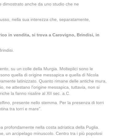
come dimostrato anche da uno studio che ne
lusso, nella sua interezza che, separatamente,
co in vendita, si trova a Carovigno, Brindisi, in
rindisi.
ento, su un colle della Murgia. Molteplici sono le
sono quella di origine messapica e quella di Nicola
vamente latinizzato. Quanto rimane delle antiche mura,
rio, ne attestano l'origine messapica, tuttavia, non si
iche la fanno risalire al XII sec. a.C.
delfino, presente nello stemma. Per la presenza di torri
tina tra torri e mare".
ea profondamente nella costa adriatica della Puglia.
gne, un arcipelago minuscolo. Centro tra i più popolosi