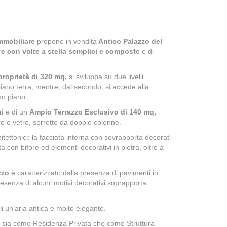
mmobiliare
propone in vendita
Antico Palazzo del
e con volte a stella semplici e composte
e di
 proprietà di 320 mq,
si sviluppa su due livelli.
piano terra, mentre, dal secondo, si accede alla
mo piano.
i
e di un
Ampio Terrazzo Esclusivo di 140
mq,
rro e vetro, sorrette da doppie colonne.
itettonici: la facciata interna con sovrapporta decorati
a con bifore ed elementi decorativi in pietra, oltre a
azzo
è caratterizzato dalla presenza di
pavimenti in
esenza di alcuni motivi decorativi soprapporta
 un’aria antica e molto elegante.
e sia come Residenza Privata che come Struttura