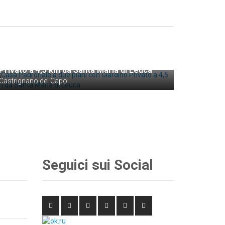
€ 980.000
Casa Padronale a due piani con Giardino
Privato a 4,5 km da Santa Maria di Leuca
Castrignano del Capo
Seguici sui Social