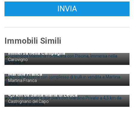
Immobili Simili
€ 1.600.000
Splendida Masseria Fortificata con Piscina,
Immersa nella Campagna
Carovigno
€ 800.000
Antica Masseria con complesso di trulli in vendita a
Martina Franca
Martina Franca
€ 980.000
Casa Padronale a due piani con Giardino Privato a
4,5 km da Santa Maria di Leuca
Castrignano del Capo