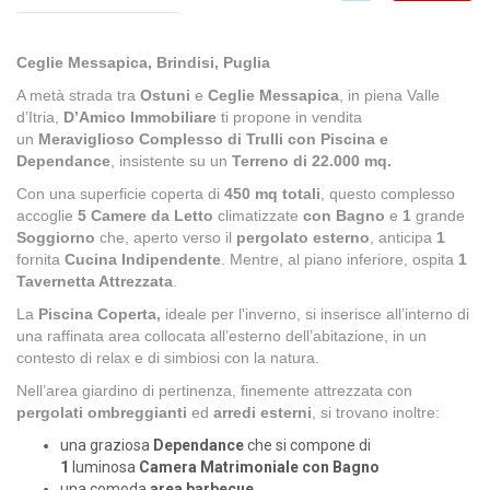
Ceglie Messapica, Brindisi, Puglia
A metà strada tra
Ostuni
e
Ceglie Messapica
, in piena Valle
d’Itria,
D’Amico Immobiliare
ti propone in vendita
un
Meraviglioso Complesso di Trulli con
Piscina e
Dependance
, insistente su un
Terreno di 22.000 mq.
Con una superficie coperta di
450 mq totali
, questo complesso
accoglie
5
Camere da Letto
climatizzate
con Bagno
e
1
grande
Soggiorno
che, aperto verso il
pergolato esterno
, anticipa
1
fornita
Cucina Indipendente
. Mentre, al piano inferiore, ospita
1
Tavernetta Attrezzata
.
La
Piscina Coperta,
ideale per l'inverno, si inserisce all’interno di
una raffinata area collocata all’esterno dell’abitazione, in un
contesto di relax e di simbiosi con la natura.
Nell’area giardino di pertinenza, finemente attrezzata con
pergolati ombreggianti
ed
arredi esterni
, si trovano inoltre:
una graziosa
Dependance
che si compone di
1
luminosa
Camera Matrimoniale con Bagno
una comoda
area barbecue