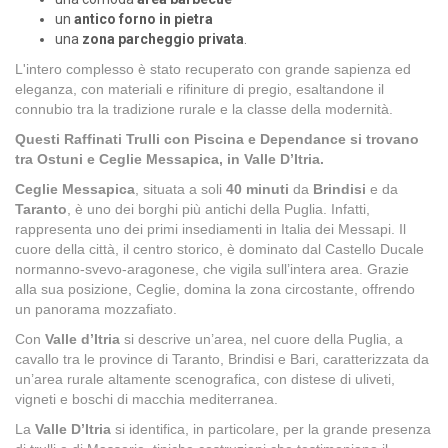
un
antico forno in pietra
una
zona parcheggio privata
.
L'intero complesso è stato recuperato con grande sapienza ed
eleganza, con materiali e rifiniture di pregio, esaltandone il
connubio tra la tradizione rurale e la classe della modernità.
Questi Raffinati Trulli con Piscina e Dependance si trovano
tra Ostuni e Ceglie Messapica, in Valle D’Itria.
Ceglie Messapica
, situata a soli
40 minuti
da
Brindisi
e da
Taranto
, è uno dei borghi più antichi della Puglia. Infatti,
rappresenta uno dei primi insediamenti in Italia dei Messapi. Il
cuore della città, il centro storico, è dominato dal Castello Ducale
normanno-svevo-aragonese, che vigila sull’intera area. Grazie
alla sua posizione, Ceglie, domina la zona circostante, offrendo
un panorama mozzafiato.
Con
Valle d’Itria
si descrive un’area, nel cuore della Puglia, a
cavallo tra le province di Taranto, Brindisi e Bari, caratterizzata da
un’area rurale altamente scenografica, con distese di uliveti,
vigneti e boschi di macchia mediterranea.
La
Valle D’Itria
si identifica, in particolare, per la grande presenza