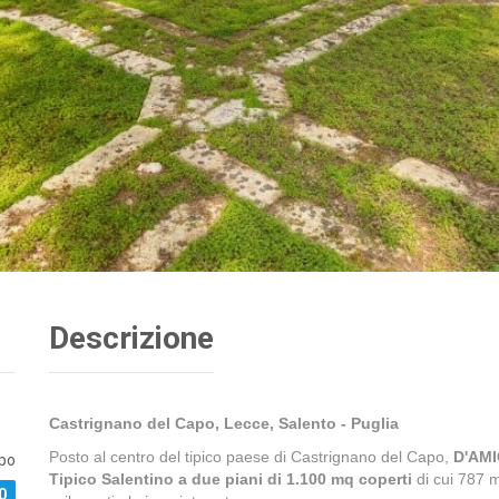
Descrizione
Castrignano del Capo, Lecce, Salento - Puglia
Posto al centro del tipico paese di Castrignano del Capo,
D'AM
apo
Tipico Salentino a due piani di 1.100 mq coperti
di cui 787 m
0