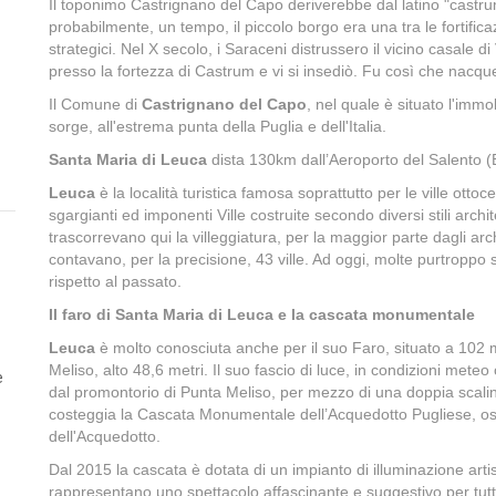
Il toponimo Castrignano del Capo deriverebbe dal latino "castr
probabilmente, un tempo, il piccolo borgo era una tra le fortifica
strategici. Nel X secolo, i Saraceni distrussero il vicino casale di
presso la fortezza di Castrum e vi si insediò. Fu così che nacque
Il Comune di
Castrignano del Capo
, nel quale è situato l'imm
sorge, all'estrema punta della Puglia e dell'Italia.
Santa Maria di Leuca
dista 130km dall’Aeroporto del Salento (
Leuca
è la località turistica famosa soprattutto per le ville ottoc
sgargianti ed imponenti Ville costruite secondo diversi stili archit
trascorrevano qui la villeggiatura, per la maggior parte dagli arch
contavano, per la precisione, 43 ville. Ad oggi, molte purtropp
rispetto al passato.
Il faro di Santa Maria di Leuca e la cascata monumentale
Leuca
è molto conosciuta anche per il suo Faro, situato a 102 m
Meliso, alto 48,6 metri. Il suo fascio di luce, in condizioni meteo
e
dal promontorio di Punta Meliso, per mezzo di una doppia scalinat
costeggia la Cascata Monumentale dell’Acquedotto Pugliese, ossia
dell'Acquedotto.
Dal 2015 la cascata è dotata di un impianto di illuminazione art
rappresentano uno spettacolo affascinante e suggestivo per tutti 