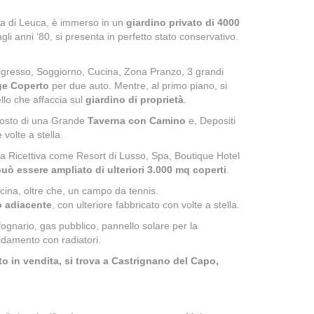
ria di Leuca, è immerso in un
giardino privato di 4000
agli anni '80, si presenta in perfetto stato conservativo.
gresso, Soggiorno, Cucina, Zona Pranzo, 3 grandi
ge Coperto
per due auto. Mentre, al primo piano, si
llo che affaccia sul
giardino di proprietà
.
posto di una Grande
Taverna con Camino
e, Depositi
 volte a stella.
ura Ricettiva come Resort di Lusso, Spa, Boutique Hotel
uò essere ampliato di ulteriori 3.000 mq coperti
.
iscina, oltre che, un campo da tennis.
o adiacente
, con ulteriore fabbricato con volte a stella.
ognario, gas pubblico, pannello solare per la
ldamento con radiatori.
o in vendita, si trova a Castrignano del Capo,