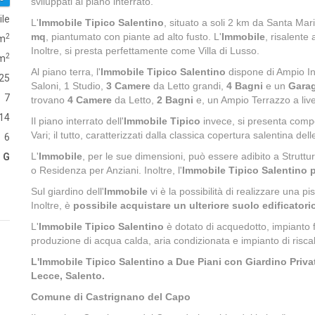
sviluppati al piano interrato.
ile
L'
Immobile Tipico Salentino
, situato a soli 2 km da Santa Ma
mq
, piantumato con piante ad alto fusto. L'
Immobile
, risalente 
2
 m
Inoltre, si presta perfettamente come Villa di Lusso.
2
 m
Al piano terra, l'
Immobile Tipico Salentino
dispone di Ampio In
25
Saloni, 1 Studio,
3 Camere
da Letto grandi,
4 Bagni
e un
Gara
7
trovano
4 Camere
da Letto,
2 Bagni
e, un Ampio Terrazzo a live
14
Il piano interrato dell'
Immobile Tipico
invece, si presenta com
Vari; il tutto, caratterizzati dalla classica copertura salentina delle
6
L'
Immobile
, per le sue dimensioni, può essere adibito a Strutt
G
o Residenza per Anziani. Inoltre, l'
Immobile Tipico Salentino p
Sul giardino dell'
Immobile
vi è la possibilità di realizzare una p
Inoltre, è
possibile acquistare un ulteriore suolo edificatori
L'
Immobile Tipico Salentino
è dotato di acquedotto, impianto f
produzione di acqua calda, aria condizionata e impianto di risca
L'Immobile Tipico Salentino a Due Piani con Giardino Privat
Lecce, Salento.
Comune di Castrignano del Capo