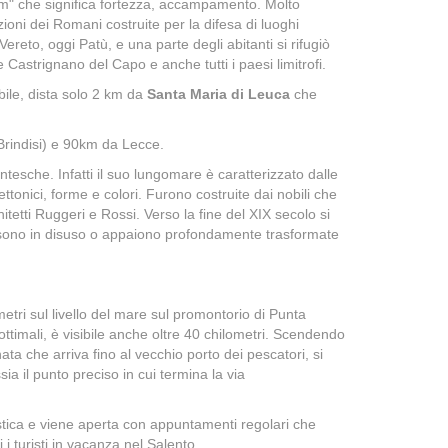
um" che significa fortezza, accampamento. Molto
zioni dei Romani costruite per la difesa di luoghi
 Vereto, oggi Patù, e una parte degli abitanti si rifugiò
 Castrignano del Capo e anche tutti i paesi limitrofi.
obile, dista solo 2 km da
Santa Maria di Leuca
che
Brindisi) e 90km da Lecce.
entesche. Infatti il suo lungomare è caratterizzato dalle
ettonici, forme e colori. Furono costruite dai nobili che
itetti Ruggeri e Rossi. Verso la fine del XIX secolo si
o sono in disuso o appaiono profondamente trasformate
etri sul livello del mare sul promontorio di Punta
 ottimali, è visibile anche oltre 40 chilometri. Scendendo
a che arriva fino al vecchio porto dei pescatori, si
 il punto preciso in cui termina la via
istica e viene aperta con appuntamenti regolari che
i turisti in vacanza nel Salento.