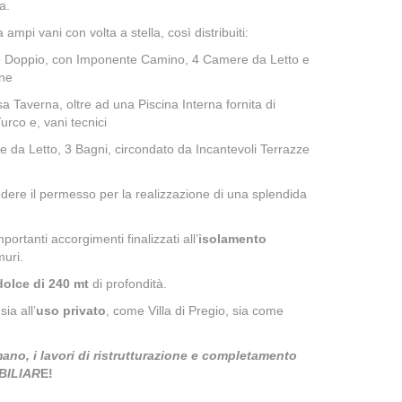
a.
a ampi vani con volta a stella, così distribuiti:
 Doppio, con Imponente Camino, 4 Camere da Letto e
nne
 Taverna, oltre ad una Piscina Interna fornita di
urco e, vani tecnici
 da Letto, 3 Bagni, circondato da Incantevoli Terrazze
chiedere il permesso per la realizzazione di una splendida
mportanti accorgimenti finalizzati all’
isolamento
muri.
dolce di 240 mt
di profondità.
ia all’
uso privato
, come Villa di Pregio, sia come
 mano, i lavori di ristrutturazione e completamento
BILI
AR
E!