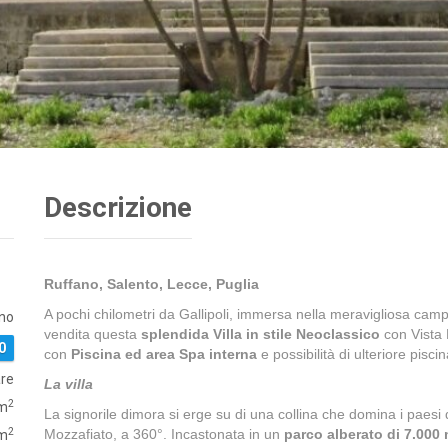
Descrizione
Ruffano, Salento, Lecce, Puglia
A pochi chilometri da Gallipoli, immersa nella meravigliosa cam
no
vendita questa
splendida Villa in stile Neoclassico
con Vista
0
con
Piscina ed area Spa interna
e possibilità di ulteriore pisci
re
La villa
2
m
La signorile dimora si erge su di una collina che domina i paesi 
2
Mozzafiato, a 360°. Incastonata in un
parco alberato di 7.000
 m