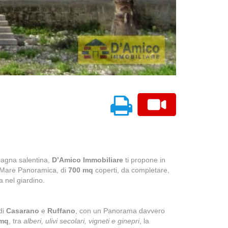
pagna salentina,
D’Amico Immobiliare
ti propone in
 Mare Panoramica, di
700 mq
coperti, da completare,
na nel giardino.
di
Casarano
e
Ruffano
, con un Panorama davvero
 mq
, tra
alberi, ulivi secolari, vigneti e ginepri
, la