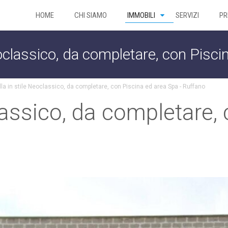
HOME
CHI SIAMO
IMMOBILI
SERVIZI
PR
eoclassico, da completare, con Pisc
lla in stile Neoclassico, da completare, con Piscina ed area Spa - Ruffano
classico, da completare,