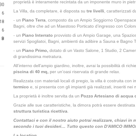
proprietà è interamente recintata da un imponente muro in pietr
30
La Villa, da completare, è disposta su
tre livelli
, caratterizzati d
6
- un
Piano Terra
, composto da un Ampio Soggiorno Openspace
18
Bagni, oltre che ad un Maestoso Porticato d’ingresso con Colo
6
- un
Piano Interrato
provvisto di un Ampio Garage, una Spaziosa
B
servizi Spogliatoi, Bagni, ambienti da adibire a Sauna e Bagno T
- un
Piano Primo,
dotato di un Vasto Salone, 1 Studio, 2 Camere
di grandissima metratura.
All’interno dell’ampio giardino, inoltre, avrai la possibilità di ri
piscina di 40 mq,
per un’oasi riservata di grande relax.
Realizzata con materiali locali di pregio, la villa è costruita con i
termico
e, si presenta con gli impianti già realizzati, inseriti nei 
La proprietà è inoltre servita da un
Pozzo Artesiano di acqua 
Grazie alle sue caratteristiche, la dimora potrà essere destinata s
struttura turistica ricettiva
.
Contattaci e con il nostro aiuto potrai realizzare, chiavi in
secondo i tuoi desideri… Tutto questo con D'AMICO IMMO
La location