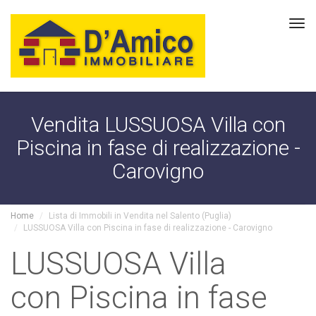
Tog
navi
Vendita LUSSUOSA Villa con
Piscina in fase di realizzazione -
Carovigno
Home
Lista di Immobili in Vendita nel Salento (Puglia)
LUSSUOSA Villa con Piscina in fase di realizzazione - Carovigno
LUSSUOSA Villa
con Piscina in fase