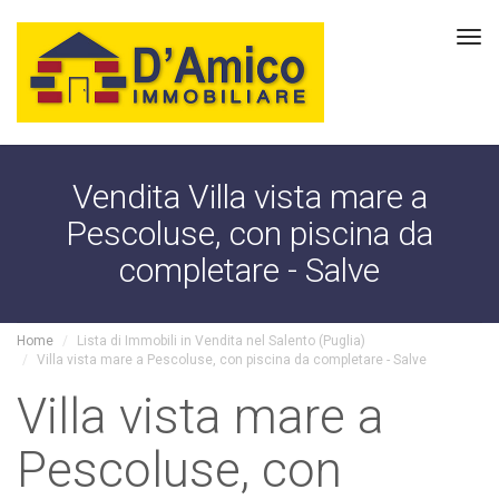
Tog
navi
Vendita Villa vista mare a
Pescoluse, con piscina da
completare - Salve
Home
Lista di Immobili in Vendita nel Salento (Puglia)
Villa vista mare a Pescoluse, con piscina da completare - Salve
Villa vista mare a
Pescoluse, con