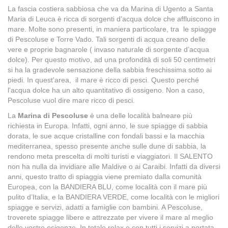
La fascia costiera sabbiosa che va da Marina di Ugento a Santa
Maria di Leuca è ricca di sorgenti d’acqua dolce che affluiscono in
mare. Molte sono presenti, in maniera particolare, tra le spiagge
di Pescoluse e Torre Vado. Tali sorgenti di acqua creano delle
vere e proprie bagnarole ( invaso naturale di sorgente d’acqua
dolce). Per questo motivo, ad una profondità di soli 50 centimetri
si ha la gradevole sensazione della sabbia freschissima sotto ai
piedi. In quest'area, il mare è ricco di pesci. Questo perché
l'acqua dolce ha un alto quantitativo di ossigeno. Non a caso,
Pescoluse vuol dire mare ricco di pesci.
La
Marina di Pescoluse
è una delle località balneare più
richiesta in Europa. Infatti, ogni anno, le sue spiagge di sabbia
dorata, le sue acque cristalline con fondali bassi e la macchia
mediterranea, spesso presente anche sulle dune di sabbia, la
rendono meta prescelta di molti turisti e viaggiatori. Il SALENTO
non ha nulla da invidiare alle Maldive o ai Caraibi. Infatti da diversi
anni, questo tratto di spiaggia viene premiato dalla comunità
Europea, con la BANDIERA BLU, come località con il mare più
pulito d’Italia, e la BANDIERA VERDE, come località con le migliori
spiagge e servizi, adatti a famiglie con bambini. A Pescoluse,
troverete spiagge libere e attrezzate per vivere il mare al meglio
delle vostre esigenze. In totale relax e con tutti i servizi a portata