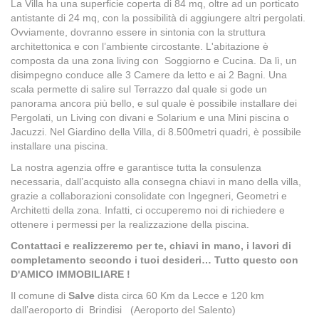
La Villa ha una superficie coperta di 84 mq, oltre ad un porticato
antistante di 24 mq, con la possibilità di aggiungere altri pergolati.
Ovviamente, dovranno essere in sintonia con la struttura
architettonica e con l’ambiente circostante. L'abitazione è
composta da una zona living con Soggiorno e Cucina. Da lì, un
disimpegno conduce alle 3 Camere da letto e ai 2 Bagni. Una
scala permette di salire sul Terrazzo dal quale si gode un
panorama ancora più bello, e sul quale è possibile installare dei
Pergolati, un Living con divani e Solarium e una Mini piscina o
Jacuzzi. Nel Giardino della Villa, di 8.500metri quadri, è possibile
installare una piscina.
La nostra agenzia offre e garantisce tutta la consulenza
necessaria, dall’acquisto alla consegna chiavi in mano della villa,
grazie a collaborazioni consolidate con Ingegneri, Geometri e
Architetti della zona. Infatti, ci occuperemo noi di richiedere e
ottenere i permessi per la realizzazione della piscina.
Contattaci e realizzeremo per te, chiavi in mano, i lavori di
completamento secondo i tuoi desideri… Tutto questo con
D'AMICO IMMOBILIARE !
Il comune di
Salve
dista circa 60 Km da Lecce e 120 km
dall’aeroporto di Brindisi (Aeroporto del Salento)