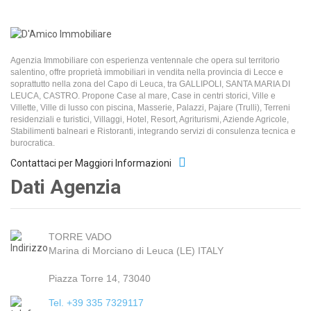
Agenzia Immobiliare con esperienza ventennale che opera sul territorio
salentino, offre proprietà immobiliari in vendita nella provincia di Lecce e
soprattutto nella zona del Capo di Leuca, tra GALLIPOLI, SANTA MARIA DI
LEUCA, CASTRO. Propone Case al mare, Case in centri storici, Ville e
Villette, Ville di lusso con piscina, Masserie, Palazzi, Pajare (Trulli), Terreni
residenziali e turistici, Villaggi, Hotel, Resort, Agriturismi, Aziende Agricole,
Stabilimenti balneari e Ristoranti, integrando servizi di consulenza tecnica e
burocratica.
Contattaci per Maggiori Informazioni
Dati Agenzia
TORRE VADO
Marina di Morciano di Leuca (LE) ITALY
Piazza Torre 14, 73040
Tel. +39 335 7329117