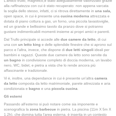
L’antico trullo, magnifico,è stato adeguatamente valorizzato grazie
alla
raffinatezza
con cui è stato recuperato: non appena varcata
la soglia dello stesso, infatti, ci si ritrova direttamente in
una sala,
open space, in cui è presente una
cucina moderna
attrezzata e
dotata di piano cottura a gas, un forno, una piccola lavastoviglie,
ed un grande e bellissimo tavolo da pranzo dove si potranno
gustare indimenticabili momenti insieme ai propri amici e parenti.
Dal Trullo principale si accede alle
due camere da letto
, di cui
una con
un letto king
e delle splendide finestre che si aprono sul
parco e l'altra, invece, che dispone di
due letti singoli
ideali per
bambini e ragazzi. Queste due camere da letto sono servite da
un bagno
in condivisione completo di doccia moderna, un lavabo
nero, WC, bidet, e pietra a vista che lo rende ancora più
affascinante e tradizionale.
Vi è, inoltre, una dependance in cui è presente un'altra
camera
da letto
composta da letto matrimoniale, parete attrezzata e aria
condizionata
e
bagno
e una
piccola cucina
.
Gli esterni
Passando all'esterno si può notare come sia imponente e
scenografica la
zona barbecue
in pietra. La piscina (11m X 5m X
1.2h), che domina tutta l’area esterna, è inserita in un contesto