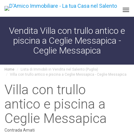
Tog
navi
Vendita Villa con trullo antico e
piscina a Ceglie Messapica -
Ceglie Messapica
Home
Lista di Immobili in Vendita nel Salento (Puglia)
Villa con trullo antico e piscina a Ceglie Messapica - Ceglie Messapica
Villa con trullo
antico e piscina a
Ceglie Messapica
Contrada Amati