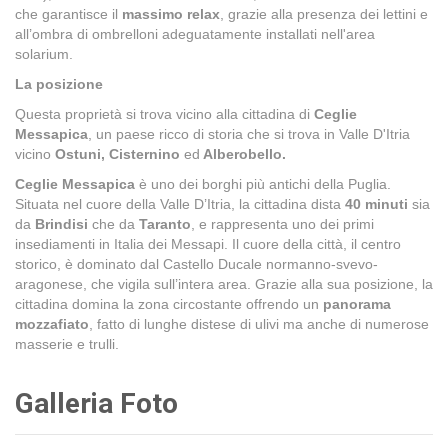
che garantisce il
massimo relax
, grazie alla presenza dei lettini e
all’ombra di ombrelloni adeguatamente installati nell'area
solarium.
La posizione
Questa proprietà si trova vicino alla cittadina di
Ceglie
Messapica
, un paese ricco di storia che si trova in Valle D'Itria
vicino
Ostuni, Cisternino
ed
Alberobello.
Ceglie Messapica
è uno dei borghi più antichi della Puglia.
Situata nel cuore della Valle D’Itria, la cittadina dista
40 minuti
sia
da
Brindisi
che da
Taranto
, e rappresenta uno dei primi
insediamenti in Italia dei Messapi. Il cuore della città, il centro
storico, è dominato dal Castello Ducale normanno-svevo-
aragonese, che vigila sull’intera area. Grazie alla sua posizione, la
cittadina domina la zona circostante offrendo un
panorama
mozzafiato
, fatto di lunghe distese di ulivi ma anche di numerose
masserie e trulli.
Galleria Foto