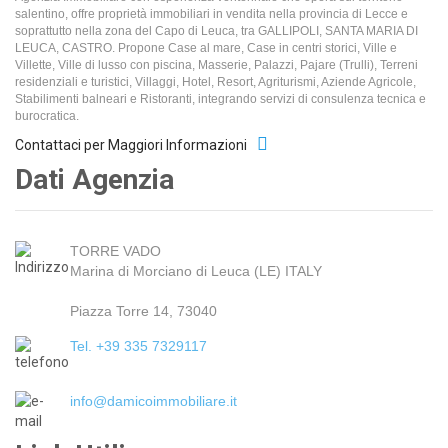
salentino, offre proprietà immobiliari in vendita nella provincia di Lecce e
soprattutto nella zona del Capo di Leuca, tra GALLIPOLI, SANTA MARIA DI
LEUCA, CASTRO. Propone Case al mare, Case in centri storici, Ville e
Villette, Ville di lusso con piscina, Masserie, Palazzi, Pajare (Trulli), Terreni
residenziali e turistici, Villaggi, Hotel, Resort, Agriturismi, Aziende Agricole,
Stabilimenti balneari e Ristoranti, integrando servizi di consulenza tecnica e
burocratica.
Contattaci per Maggiori Informazioni
Dati Agenzia
TORRE VADO
Marina di Morciano di Leuca (LE) ITALY
Piazza Torre 14, 73040
Tel. +39 335 7329117
info@damicoimmobiliare.it