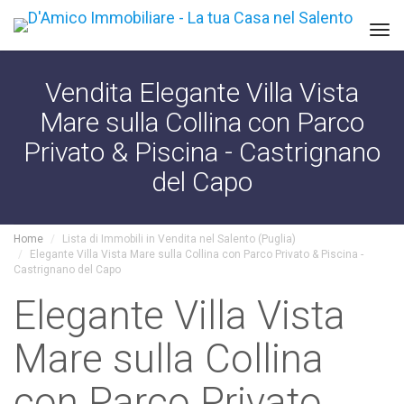
Tog
navi
Vendita Elegante Villa Vista
Mare sulla Collina con Parco
Privato & Piscina - Castrignano
del Capo
Home
Lista di Immobili in Vendita nel Salento (Puglia)
Elegante Villa Vista Mare sulla Collina con Parco Privato & Piscina -
Castrignano del Capo
Elegante Villa Vista
Mare sulla Collina
con Parco Privato