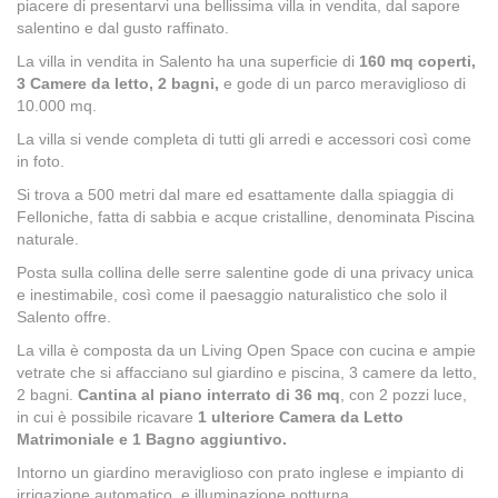
piacere di presentarvi una bellissima villa in vendita, dal sapore
salentino e dal gusto raffinato.
La villa in vendita in Salento ha una superficie di
160 mq coperti,
3
Camere da letto, 2 bagni,
e gode di un parco meraviglioso di
10.000 mq.
La villa si vende completa di tutti gli arredi e accessori così come
in foto.
Si trova a 500 metri dal mare ed esattamente dalla spiaggia di
Felloniche, fatta di sabbia e acque cristalline, denominata Piscina
naturale.
Posta sulla collina delle serre salentine gode di una privacy unica
e inestimabile, così come il paesaggio naturalistico che solo il
Salento offre.
La villa è composta da un Living Open Space con cucina e ampie
vetrate che si affacciano sul giardino e piscina, 3 camere da letto,
2 bagni.
Cantina al piano interrato di 36 mq
, con 2 pozzi luce,
in cui è possibile ricavare
1 ulteriore Camera da Letto
Matrimoniale e 1 Bagno aggiuntivo.
Intorno un giardino meraviglioso con prato inglese e impianto di
irrigazione automatico, e illuminazione notturna.