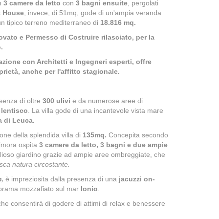
n
3 camere da letto
con
3 bagni ensuite
, pergolati
t House
, invece, di 51mq, gode di un'ampia veranda
 un tipico terreno mediterraneo di
18.816 mq.
rovato e Permesso di Costruire rilasciato, per la
.
azione con Architetti e Ingegneri esperti, offre
prietà, anche per l'affitto stagionale.
esenza di oltre
300 ulivi
e da numerose aree di
 lentisco
. La villa gode di una incantevole vista mare
a di Leuca.
ione della splendida villa di
135mq.
Concepita secondo
 dimora ospita
3 camere da letto, 3 bagni
e due ampie
igoglioso giardino grazie ad ampie aree ombreggiate, che
esca natura
circostante.
,
è impreziosita dalla presenza di una
jacuzzi on-
anorama mozzafiato sul mar
Ionio
.
che consentirà di godere di attimi di relax e benessere