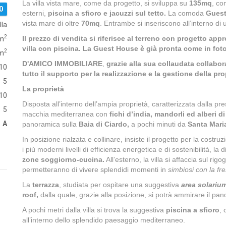
La villa vista mare, come da progetto, si sviluppa su
135mq
, co
0
esterni,
piscina a sfioro e jacuzzi sul tetto.
La comoda
Gues
vista mare di oltre
70mq
. Entrambe si inseriscono all’interno di
lla
2
Il prezzo di vendita si riferisce al terreno con progetto app
m
villa con piscina. La Guest House è già pronta come in foto
2
 m
D'AMICO IMMOBILIARE
,
grazie alla sua collaudata collabor
10
tutto il supporto per la realizzazione e la gestione della pro
5
La proprietà
10
Disposta all’interno dell’ampia proprietà, caratterizzata dalla pr
5
macchia mediterranea con
fichi d’india, mandorli ed alberi di
A
panoramica sulla
Baia di Ciardo,
a pochi minuti da
Santa Mari
In posizione rialzata e collinare, insiste il progetto per la costruz
i più moderni livelli di efficienza energetica e di sostenibilità, la
zone soggiorno-cucina.
All’esterno, la villa si affaccia sul r
permetteranno di vivere splendidi momenti in
simbiosi con la fr
La
terrazza
, studiata per ospitare una suggestiva
area solarium
roof,
dalla quale, grazie alla posizione, si potrà ammirare il p
A pochi metri dalla villa si trova la suggestiva
piscina a sfioro
, 
all’interno dello splendido paesaggio mediterraneo.