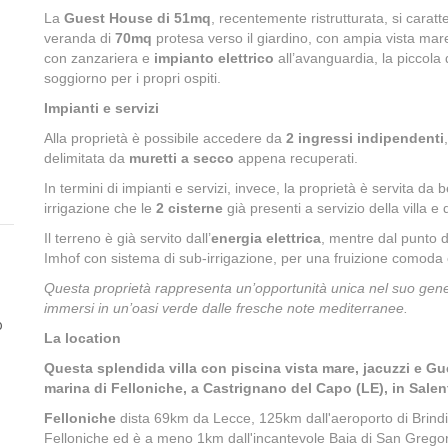
La
Guest House di 51mq
, recentemente ristrutturata, si caratt
veranda di
70mq
protesa verso il giardino, con ampia vista ma
con zanzariera e
impianto elettrico
all’avanguardia, la piccola
soggiorno per i propri ospiti.
Impianti e servizi
Alla proprietà è possibile accedere da
2 ingressi indipendenti
delimitata da
muretti a secco
appena recuperati.
In termini di impianti e servizi, invece, la proprietà è servita da
irrigazione che le
2 cisterne
già presenti a servizio della villa 
Il terreno è già servito dall’
energia elettrica
, mentre dal punto d
Imhof con sistema di sub-irrigazione, per una fruizione comoda e 
Questa proprietà rappresenta un’opportunità unica nel suo gene
immersi in un’oasi verde dalle fresche note mediterranee.
o
La location
Questa splendida villa con piscina vista mare, jacuzzi e Gue
marina di Felloniche, a Castrignano del Capo (LE), in Salen
Felloniche
dista 69km da Lecce, 125km dall'aeroporto di Brindisi
Felloniche ed è a meno 1km dall'incantevole Baia di San Grego