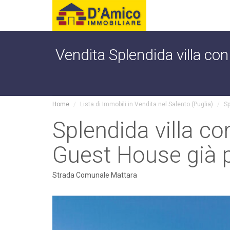
Vendita Splendida villa con
Home
Lista di Immobili in Vendita nel Salento (Puglia)
Sp
Splendida villa co
Guest House già 
Strada Comunale Mattara