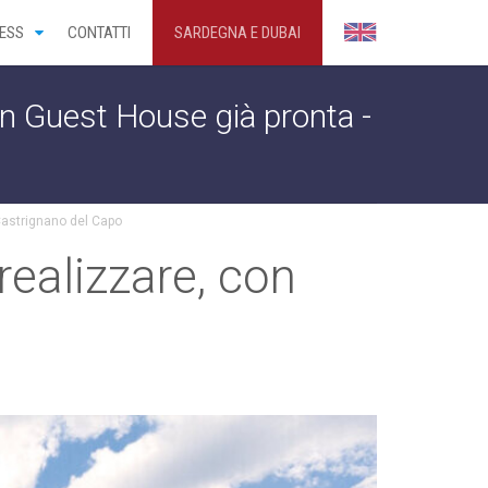
ESS
CONTATTI
SARDEGNA E DUBAI
con Guest House già pronta -
 Castrignano del Capo
realizzare, con