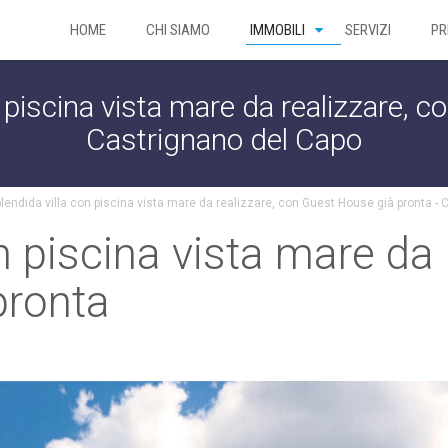
HOME
CHI SIAMO
IMMOBILI
SERVIZI
PR
 piscina vista mare da realizzare, 
Castrignano del Capo
lendida villa con piscina vista mare da realizzare, con Guest House già pronta -
n piscina vista mare da 
pronta