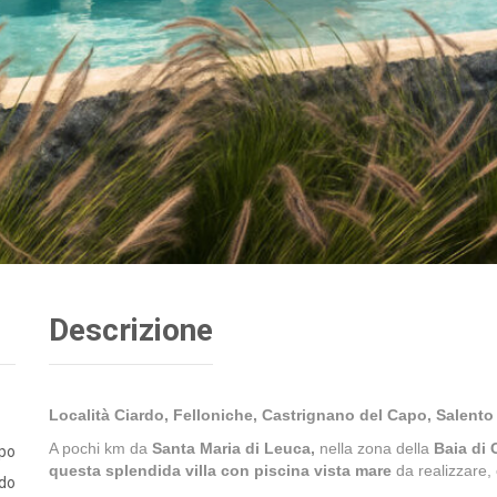
Descrizione
Località Ciardo, Felloniche, Castrignano del Capo, Salento 
A pochi km da
Santa Maria di Leuca,
nella zona della
Baia di 
apo
questa splendida villa con piscina vista mare
da realizzare,
ado