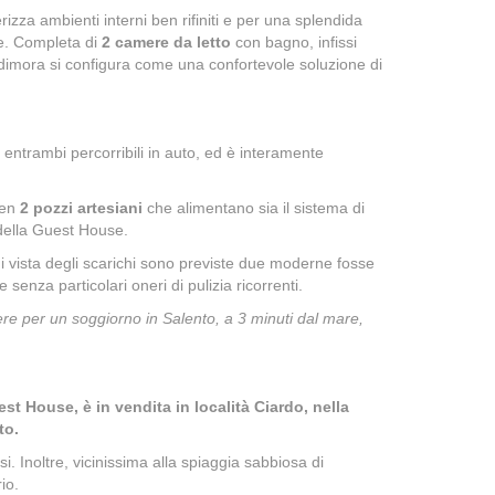
erizza ambienti interni ben rifiniti e per una splendida
re. Completa di
2 camere da letto
con bagno, infissi
 dimora si configura come una confortevole soluzione di
, entrambi percorribili in auto, ed è interamente
 ben
2 pozzi artesiani
che alimentano sia il sistema di
e della Guest House.
i vista degli scarichi sono previste due moderne fosse
senza particolari oneri di pulizia ricorrenti.
re per un soggiorno in Salento, a 3 minuti dal mare,
st House, è in vendita in località Ciardo, nella
to.
. Inoltre, vicinissima alla spiaggia sabbiosa di
rio.