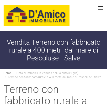
Tog
navi
Vendita Terreno con fabbricato
rurale a 400 metri dal mare di
Pescoluse - Salve
Home
Lista di Immobili in Vendita nel Salento (Puglia)
Terreno con fabbricato rurale a 400 metri dal mare di Pescoluse - Salve
Terreno con
fabbricato rurale a