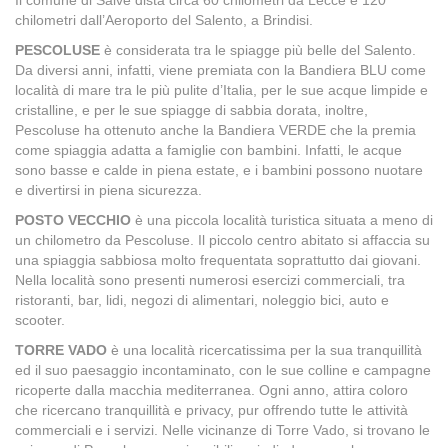
chilometri dall’Aeroporto del Salento, a Brindisi.
PESCOLUSE
è considerata tra le spiagge più belle del Salento.
Da diversi anni, infatti, viene premiata con la Bandiera BLU come
località di mare tra le più pulite d’Italia, per le sue acque limpide e
cristalline, e per le sue spiagge di sabbia dorata, inoltre,
Pescoluse ha ottenuto anche la Bandiera VERDE che la premia
come spiaggia adatta a famiglie con bambini. Infatti, le acque
sono basse e calde in piena estate, e i bambini possono nuotare
e divertirsi in piena sicurezza.
POSTO VECCHIO
è una piccola località turistica situata a meno di
un chilometro da Pescoluse. Il piccolo centro abitato si affaccia su
una spiaggia sabbiosa molto frequentata soprattutto dai giovani.
Nella località sono presenti numerosi esercizi commerciali, tra
ristoranti, bar, lidi, negozi di alimentari, noleggio bici, auto e
scooter.
TORRE VADO
è una località ricercatissima per la sua tranquillità
ed il suo paesaggio incontaminato, con le sue colline e campagne
ricoperte dalla macchia mediterranea. Ogni anno, attira coloro
che ricercano tranquillità e privacy, pur offrendo tutte le attività
commerciali e i servizi. Nelle vicinanze di Torre Vado, si trovano le