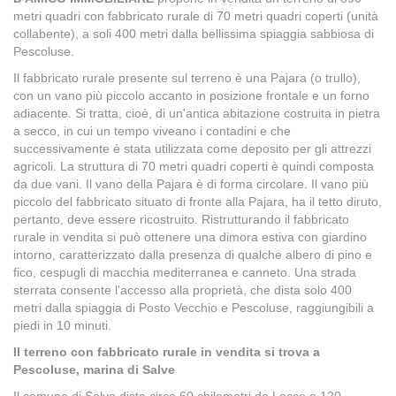
metri quadri con fabbricato rurale di 70 metri quadri coperti (unità
collabente), a soli 400 metri dalla bellissima spiaggia sabbiosa di
Pescoluse.
Il fabbricato rurale presente sul terreno è una Pajara (o trullo),
con un vano più piccolo accanto in posizione frontale e un forno
adiacente. Si tratta, cioè, di un'antica abitazione costruita in pietra
a secco, in cui un tempo viveano i contadini e che
successivamente è stata utilizzata come deposito per gli attrezzi
agricoli. La struttura di 70 metri quadri coperti è quindi composta
da due vani. Il vano della Pajara è di forma circolare. Il vano più
piccolo del fabbricato situato di fronte alla Pajara, ha il tetto diruto,
pertanto, deve essere ricostruito. Ristrutturando il fabbricato
rurale in vendita si può ottenere una dimora estiva con giardino
intorno, caratterizzato dalla presenza di qualche albero di pino e
fico, cespugli di macchia mediterranea e canneto. Una strada
sterrata consente l'accesso alla proprietà, che dista solo 400
metri dalla spiaggia di Posto Vecchio e Pescoluse, raggiungibili a
piedi in 10 minuti.
Il terreno con fabbricato rurale in vendita si trova a
Pescoluse, marina di Salve
Il comune di Salve dista circa 60 chilometri da Lecce e 120