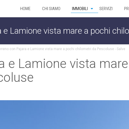
HOME
CHI SIAMO
IMMOBILI
SERVIZI
PR
 e Lamione vista mare a pochi chil
rreno con Pajara e Lamione vista mare a pochi chilometri da Pescoluse - Salve
a e Lamione vista mare
coluse