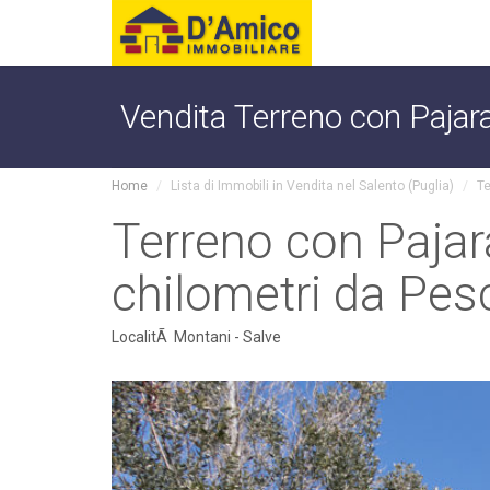
Vendita Terreno con Pajara
Home
Lista di Immobili in Vendita nel Salento (Puglia)
Te
Terreno con Pajar
chilometri da Pes
LocalitÃ Montani - Salve