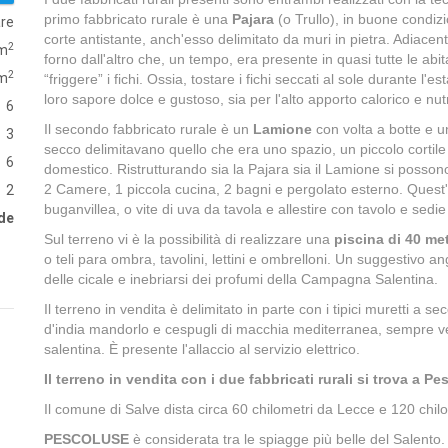
primo fabbricato rurale è una
Pajara
(o Trullo), in buone condizi
are
corte antistante, anch'esso delimitato da muri in pietra. Adiacenti 
2
m
forno dall'altro che, un tempo, era presente in quasi tutte le abit
2
 m
“friggere” i fichi. Ossia, tostare i fichi seccati al sole durante l'est
loro sapore dolce e gustoso, sia per l'alto apporto calorico e nut
6
Il secondo fabbricato rurale è un
Lamione
con volta a botte e un
3
secco delimitavano quello che era uno spazio, un piccolo cortile n
6
domestico. Ristrutturando sia la Pajara sia il Lamione si posson
2 Camere, 1 piccola cucina, 2 bagni e pergolato esterno. Quest'
2
buganvillea, o vite di uva da tavola e allestire con tavolo e sedi
de
Sul terreno vi è la possibilità di realizzare una
piscina di 40 met
o teli para ombra, tavolini, lettini e ombrelloni. Un suggestivo an
delle cicale e inebriarsi dei profumi della Campagna Salentina.
Il terreno in vendita è delimitato in parte con i tipici muretti a sec
d'india mandorlo e cespugli di macchia mediterranea, sempre verde
salentina. È presente l'allaccio al servizio elettrico.
Il terreno in vendita con i due fabbricati rurali si trova a P
Il comune di Salve dista circa 60 chilometri da Lecce e 120 chilom
PESCOLUSE
è considerata tra le spiagge più belle del Salento. 