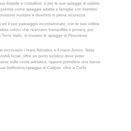
que limpide e cristalline, e per le sue spiagge di sabbia
premia come spiaggia adatta a famiglie con bambini.
 possono nuotare e divertirsi in piena sicurezza.
tà ed il suo paesaggio incontaminato, con le sue colline
ra coloro che ricercano tranquillità e privacy, pur
 di Torre Vado, si trovano le spiagge di Pescoluse,
si incrociano i mare Adriatico e il mare Jonico. Nata
obili locali, offre un porto turistico dove poter
 sparse sulla costa adriatica, oppure prendere una barca
sua bellissima spiaggia di Calipso, oltre a Corfù.