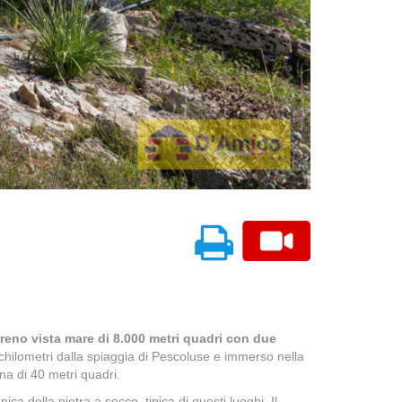
rreno vista mare di 8.000 metri quadri con due
 chilometri dalla spiaggia di Pescoluse e immerso nella
na di 40 metri quadri.
ica della pietra a secco, tipica di questi luoghi. Il