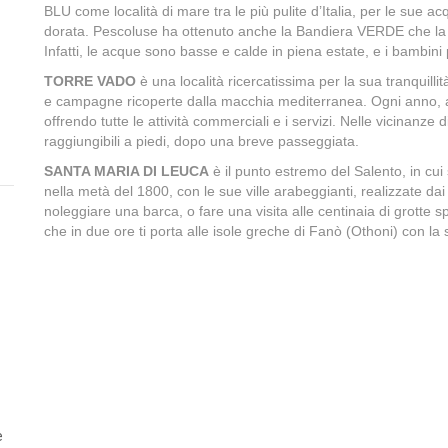
BLU come località di mare tra le più pulite d’Italia, per le sue ac
dorata. Pescoluse ha ottenuto anche la Bandiera VERDE che la 
Infatti, le acque sono basse e calde in piena estate, e i bambini
TORRE VADO
è una località ricercatissima per la sua tranquilli
e campagne ricoperte dalla macchia mediterranea. Ogni anno, atti
offrendo tutte le attività commerciali e i servizi. Nelle vicinanze
raggiungibili a piedi, dopo una breve passeggiata.
SANTA MARIA DI LEUCA
è il punto estremo del Salento, in cui 
nella metà del 1800, con le sue ville arabeggianti, realizzate dai n
noleggiare una barca, o fare una visita alle centinaia di grotte
che in due ore ti porta alle isole greche di Fanò (Othoni) con la 
e