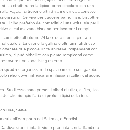
oni. La struttura ha la tipica forma circolare con una
alla Pajara, si trovano altri 3 vani e un caratteristico
azioni rurali. Serviva per cuocere pane, frise, biscotti e
ate. Il cibo preferito dei contadini di una volta, sia per il
ritivo di cui avevano bisogno per lavorare i campi.
 caminetto all'interno. Al lato, due muri in pietra a
el quale si tenevano le galline o altri animali di uso
o ottenere due piccole unità abitative indipendenti con
ultimo, si può abbellire con piante rampicanti come
e per avere una zona living esterna.
ri quadri
e organizzare lo spazio intorno con gazebo
golo relax dove rinfrescarsi e rilassarsi cullati dal suono
co. Su di esso sono presenti alberi di ulivo, di fico, fico
, che riempie l'aria di profumi tipici della terra
escoluse, Salve
etri dall’Aeroporto del Salento, a Brindisi.
Da diversi anni, infatti, viene premiata con la Bandiera