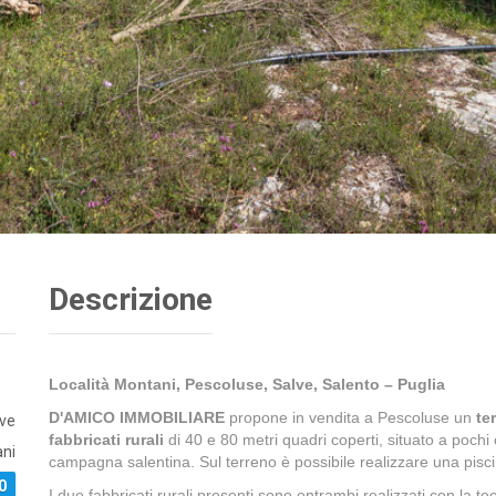
Descrizione
Località Montani, Pescoluse, Salve, Salento – Puglia
D'AMICO IMMOBILIARE
propone in vendita a Pescoluse un
te
ve
fabbricati rurali
di 40 e 80 metri quadri coperti, situato a pochi
ni
campagna salentina. Sul terreno è possibile realizzare una pisci
0
I due fabbricati rurali presenti sono entrambi realizzati con la tecn