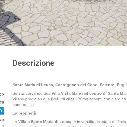
Descrizione
Santa Maria di Leuca, Castrignano del Capo, Salento, Pugl
Se stai cercando una
Villa Vista Mare nel centro di Santa Mar
apo
Villa di pregio su due livelli, di circa 170mq coperti, con giardin
uca
panoramica.
0
La proprietà
vo
La
Villa a Santa Maria di Leuca,
è in vendita arredata e rifinit
2