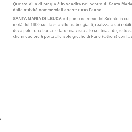
Questa Villa di pregio è in vendita nel centro di Santa Maria
dalle attività commerciali aperte tutto l’anno.
SANTA MARIA DI LEUCA
è il punto estremo del Salento in cui s
metà del 1800 con le sue ville arabeggianti, realizzate dai nobili 
dove poter una barca, o fare una visita alle centinaia di grotte
che in due ore ti porta alle isole greche di Fanò (Othoni) con la 
o