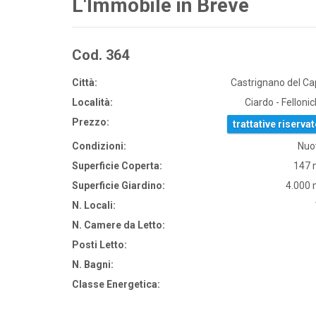
L'Immobile in Breve
Cod. 364
Città:
Castrignano del C
Località:
Ciardo - Felloni
Prezzo:
trattative riservat
Condizioni:
Nuo
Superficie Coperta:
147 
Superficie Giardino:
4.000
N. Locali:
N. Camere da Letto:
Posti Letto:
N. Bagni:
Classe Energetica: