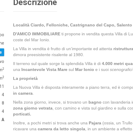
Descrizione
Località Ciardo, Felloniche, Castrignano del Capo, Salento 
D'AMICO IMMOBILIARE
ti propone in vendita questa Villa di L
apo
coste del Mar Ionio.
che
La Villa in vendita è frutto di un’importante ed attenta
ristruttur
e
dimora preesistente risalente al 1980.
vo
Il terreno sul quale sorge la splendida Villa è di
4.000 metri qua
2
una
Incantevole Vista Mare
sul
Mar Ionio
e i suoi
scenografici
m
2
 m
La proprietà
11
La Nuova Villa è disposta interamente a piano terra, ed è com
in camera
.
4
Nella zona giorno, invece, si trovano un
bagno
con lavanderia i
8
zona giorno vetrata
, con camino e vista sul giardino e sulla co
4
porticati.
A
Inoltre, a pochi metri si trova anche una
Pajara
(ossia, un Trullo
ricavare una
camera da letto singola
, in un ambiente a effetto