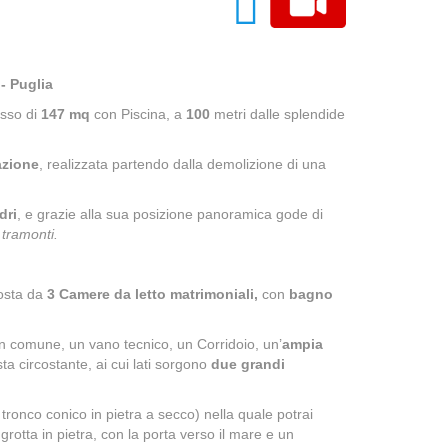
- Puglia
usso di
147 mq
con Piscina, a
100
metri dalle splendide
azione
, realizzata partendo dalla demolizione di una
dri
, e grazie alla sua posizione panoramica gode di
 tramonti.
posta da
3 Camere da letto matrimoniali,
con
bagno
n comune, un vano tecnico, un Corridoio, un’
ampia
sta circostante, ai cui lati sorgono
due grandi
 tronco conico in pietra a secco) nella quale potrai
 grotta in pietra, con la porta verso il mare e un