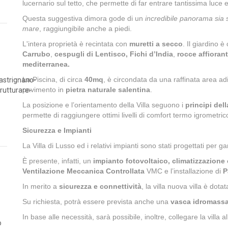
lucernario sul tetto, che permette di far entrare tantissima luce e 
Questa suggestiva dimora gode di un
incredibile panorama sia s
mare
, raggiungibile anche a piedi.
L'intera proprietà è recintata con
muretti a secco
. Il giardino 
Carrubo
,
cespugli di Lentisco, Fichi d’India
,
rocce affioran
mediterranea.
La Piscina, di circa
40mq
, è circondata da una raffinata area ad
pavimento in
pietra naturale salentina
.
La posizione e l’orientamento della Villa seguono i
principi dell
permette di raggiungere ottimi livelli di comfort termo igrometrico
Sicurezza e Impianti
La Villa di Lusso ed i relativi impianti sono stati progettati per ga
È presente, infatti, un
impianto fotovoltaico, climatizzazione
Ventilazione Meccanica Controllata
VMC e l’installazione di
P
In merito a
sicurezza e connettività
, la villa nuova villa è dota
Su richiesta, potrà essere prevista anche una
vasca idromass
In base alle necessità, sarà possibile, inoltre, collegare la villa a
o