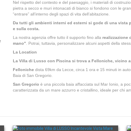
Nel rispetto del contesto e del paesaggio, i materiali di costruzi
pietra a secco e muri intonacati di bianco si fondono con le gran
“entrare” all’interno degli spazi di vita dell’abitazione.
Da tutti gli ambienti interni ed esterni si gode di una vist
e sulla costa.
La nostra agenzia offre tutto il supporto fino alla
realizzazione d
e
mano"
. Potrai, tuttavia, personalizzare alcuni aspetti della stes
La Location
La Villa di Lusso con Piscina si trova a Felloniche, vicino 
Felloniche
dista 69km da Lecce, circa 1 ora e 15 minuti in auto 
Baia di San Gregorio.
San Gregorio
è una piccola baia affacciata sul Mar Ionio, a poc
caratterizzata da un mare azzurro e cristallino, ideale per chi a