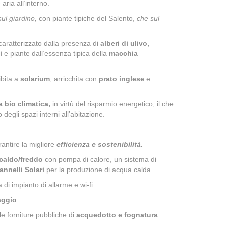
aria all’interno.
ul giardino,
con piante tipiche del Salento,
che
sul
è caratterizzato dalla presenza di
alberi di ulivo,
ti
e piante dall’essenza tipica della
macchia
ibita a
solarium
, arricchita con
prato inglese
e
a bio climatica,
in virtù del risparmio energetico, il che
 degli spazi interni all’abitazione.
rantire la migliore
efficienza e sostenibilità.
 caldo/freddo
con pompa di calore, un sistema di
annelli Solari
per la produzione di acqua calda.
ta di impianto di allarme e wi-fi.
aggio
.
lle forniture pubbliche di
acquedotto e fognatura
.