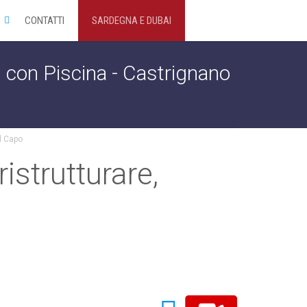
CONTATTI
SARDEGNA E DUBAI
, con Piscina - Castrignano
el Capo
istrutturare,