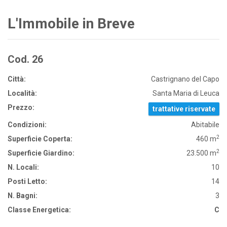
L'Immobile in Breve
Cod. 26
Città:
Castrignano del Capo
Località:
Santa Maria di Leuca
Prezzo:
trattative riservate
Condizioni:
Abitabile
2
Superficie Coperta:
460 m
2
Superficie Giardino:
23.500 m
N. Locali:
10
Posti Letto:
14
N. Bagni:
3
Classe Energetica:
C