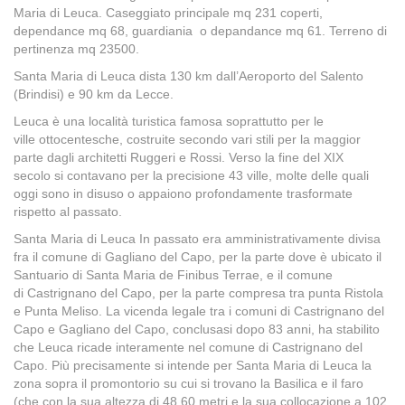
Maria di Leuca. Caseggiato principale mq 231 coperti,
dependance mq 68, guardiania o depandance mq 61. Terreno di
pertinenza mq 23500.
Santa Maria di Leuca dista 130 km dall’Aeroporto del Salento
(Brindisi) e 90 km da Lecce.
Leuca è una località turistica famosa soprattutto per le
ville ottocentesche, costruite secondo vari stili per la maggior
parte dagli architetti Ruggeri e Rossi. Verso la fine del XIX
secolo si contavano per la precisione 43 ville, molte delle quali
oggi sono in disuso o appaiono profondamente trasformate
rispetto al passato.
Santa Maria di Leuca In passato era amministrativamente divisa
fra il comune di Gagliano del Capo, per la parte dove è ubicato il
Santuario di Santa Maria de Finibus Terrae, e il comune
di Castrignano del Capo, per la parte compresa tra punta Ristola
e Punta Meliso. La vicenda legale tra i comuni di Castrignano del
Capo e Gagliano del Capo, conclusasi dopo 83 anni, ha stabilito
che Leuca ricade interamente nel comune di Castrignano del
Capo. Più precisamente si intende per Santa Maria di Leuca la
zona sopra il promontorio su cui si trovano la Basilica e il faro
(che con la sua altezza di 48,60 metri e la sua collocazione a 102