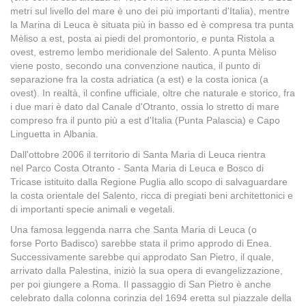
metri sul livello del mare è uno dei più importanti d'Italia), mentre
la Marina di Leuca è situata più in basso ed è compresa tra punta
Mèliso a est, posta ai piedi del promontorio, e punta Ristola a
ovest, estremo lembo meridionale del Salento. A punta Mèliso
viene posto, secondo una convenzione nautica, il punto di
separazione fra la costa adriatica (a est) e la costa ionica (a
ovest). In realtà, il confine ufficiale, oltre che naturale e storico, fra
i due mari è dato dal Canale d'Otranto, ossia lo stretto di mare
compreso fra il punto più a est d'Italia (Punta Palascia) e Capo
Linguetta in Albania.
Dall'ottobre 2006 il territorio di Santa Maria di Leuca rientra
nel Parco Costa Otranto - Santa Maria di Leuca e Bosco di
Tricase istituito dalla Regione Puglia allo scopo di salvaguardare
la costa orientale del Salento, ricca di pregiati beni architettonici e
di importanti specie animali e vegetali.
Una famosa leggenda narra che Santa Maria di Leuca (o
forse Porto Badisco) sarebbe stata il primo approdo di Enea.
Successivamente sarebbe qui approdato San Pietro, il quale,
arrivato dalla Palestina, iniziò la sua opera di evangelizzazione,
per poi giungere a Roma. Il passaggio di San Pietro è anche
celebrato dalla colonna corinzia del 1694 eretta sul piazzale della