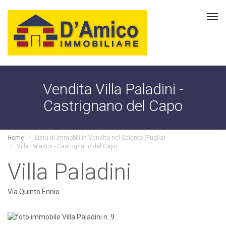
Tog
navi
Vendita Villa Paladini -
Castrignano del Capo
Home
Lista di Immobili in Vendita nel Salento (Puglia)
Villa Paladini - Castrignano del Capo
Villa Paladini
Via Quinto Ennio