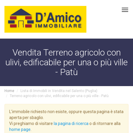
Tog
navi
Vendita Terreno agricolo con
ulivi, edificabile per una o più ville
- Patù
Home
Lista di Immobili in Vendita nel Salento (Puglia)
Terreno agricolo con ulivi, edificabile per una o più ville - Patù
L'immobile richiesto non esiste, oppure questa pagina è stata
aperta per sbaglio.
Vi preghiamo di visitare
la pagina di ricerca
o di ritornare alla
home page
.