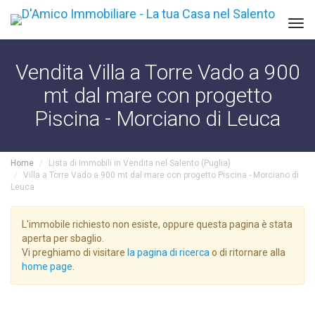
Tog
navi
Vendita Villa a Torre Vado a 900
mt dal mare con progetto
Piscina - Morciano di Leuca
Home
Lista di Immobili in Vendita nel Salento (Puglia)
Villa a Torre Vado a 900 mt dal mare con progetto Piscina - Morciano di
Leuca
L'immobile richiesto non esiste, oppure questa pagina è stata
aperta per sbaglio.
Vi preghiamo di visitare
la pagina di ricerca
o di ritornare alla
home page
.