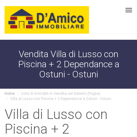
Tog
navi
Vendita Villa di Lusso con
Piscina + 2 Dependance a
Ostuni - Ostuni
Home
Lista di Immobili in Vendita nel Salento (Puglia)
Villa di Lusso con Piscina + 2 Dependance a Ostuni - Ostuni
Villa di Lusso con
Piscina + 2