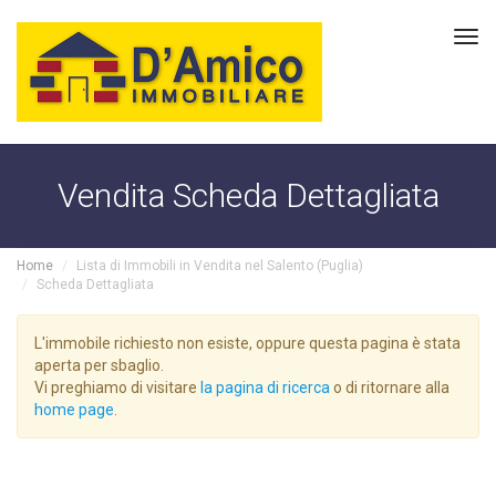
Tog
navi
Vendita Scheda Dettagliata
Home
Lista di Immobili in Vendita nel Salento (Puglia)
Scheda Dettagliata
L'immobile richiesto non esiste, oppure questa pagina è stata
aperta per sbaglio.
Vi preghiamo di visitare
la pagina di ricerca
o di ritornare alla
home page
.