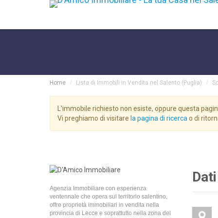
Home
Lista di Immobili in Vendita nel Salento (Puglia)
Sc
L'immobile richiesto non esiste, oppure questa pagin
Vi preghiamo di visitare
la pagina di ricerca
o di ritor
Dati
Agenzia Immobiliare con esperienza
ventennale che opera sul territorio salentino,
offre proprietà immobiliari in vendita nella
provincia di Lecce e soprattutto nella zona del