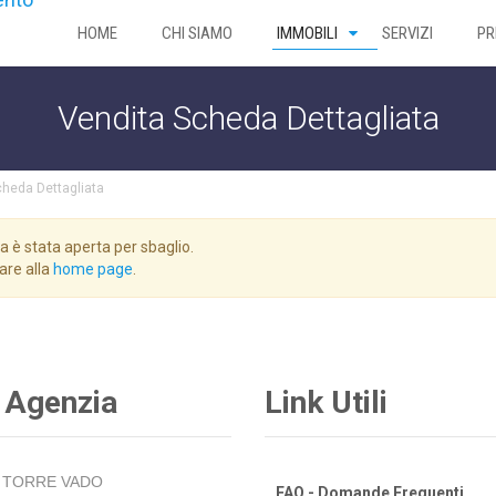
HOME
CHI SIAMO
IMMOBILI
SERVIZI
PR
Vendita Scheda Dettagliata
heda Dettagliata
a è stata aperta per sbaglio.
nare alla
home page
.
 Agenzia
Link Utili
TORRE VADO
FAQ - Domande Frequenti