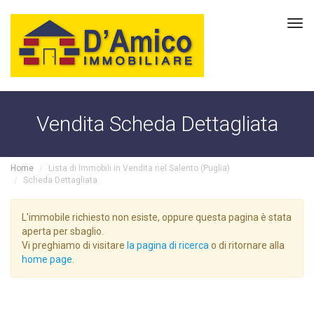
Tog
navi
Vendita Scheda Dettagliata
Home
Lista di Immobili in Vendita nel Salento (Puglia)
Scheda Dettagliata
L'immobile richiesto non esiste, oppure questa pagina è stata
aperta per sbaglio.
Vi preghiamo di visitare
la pagina di ricerca
o di ritornare alla
home page
.