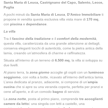
Santa Maria di Leuca, Castrignano del Capo, Salento, Lecce,
Puglia
A pochi minuti da
Santa Maria di Leuca
,
D’Amico Immobiliare
ti
propone in vendita questa esclusiva villa vista mare di
170 mq
,
con
piscina
e
dependance
.
La villa
Tra il
fascino della tradizione
e il
comfort della modernità
,
questa villa, caratterizzata da una grande attenzione ai dettagli,
conserva eleganti tocchi di autenticità, come la pietra antica della
lamia, creando un’atmosfera di
charme e raffinatezza
.
Situata all’interno di un terreno di
6.500 mq
, la villa si sviluppa su
due livelli.
Al piano terra, la
zona giorno
accoglie gli ospiti con un
luminoso
soggiorno
, con volta a botte, ricavato all’interno dell’antica lamia.
L’area dedicata al pranzo, adiacente, si compone di un’
ampia
cucina
che si apre su una veranda coperta, perfetta per pranzi e
cene all’aperto, e di un comodo
bagno
di servizio.
La
zona notte
, posta al primo piano, comprende
tre accoglienti
camere da letto:
una singola con letti a castello, una