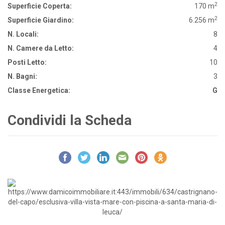
2
Superficie Coperta:
170 m
2
Superficie Giardino:
6.256 m
N. Locali:
8
N. Camere da Letto:
4
Posti Letto:
10
N. Bagni:
3
Classe Energetica:
G
Condividi la Scheda