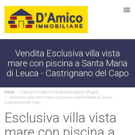
Tog
navi
Vendita Esclusiva villa vista
mare con piscina a Santa Maria
di Leuca - Castrignano del Capo
Home
Lista di Immobili in Vendita nel Salento (Puglia)
Esclusiva villa vista mare con piscina a Santa Maria di Leuca -
Castrignano del Capo
Esclusiva villa vista
mare con piscina a