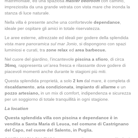
matrimoniale, ed una spaziosa
master bedroom
con camino,
impreziosita da una grande vetrata con vista mare che inonda la
stanza di luce naturale.
Nella villa è presente anche una confortevole
dependance
,
ideale per ospitare gli amici in totale riservatezza.
Le aree esterne, attrezzate ed ideali per godere della splendida
vista mare panoramica sul mar Jonio
, si dispongono con spazi
luminiosi e curati, tra
zone relax
ed
area barbecue.
Nel cuore del giardino, l’incantevole
piscina a sfioro
, di circa
36mq
, rappresenta un’area fresca e rilassante dove godere di
piacevoli momenti anche durante le stagioni più miti.
Questa splendida proprietà, a solo
2 km
dal mare, è completa di
riscaldamento
,
aria condizionata
,
impianto di allarme
e un
pozzo artesiano,
in un mix di comfort, indipendenza e sicurezza
per un soggiorno di totale tranquillità in ogni stagione.
La location
Questa splendida villa con piscina e dependance è in
vendita a Santa Maria di Leuca, nel comune di Castrignano
del Capo, nel cuore del Salento, in Puglia.