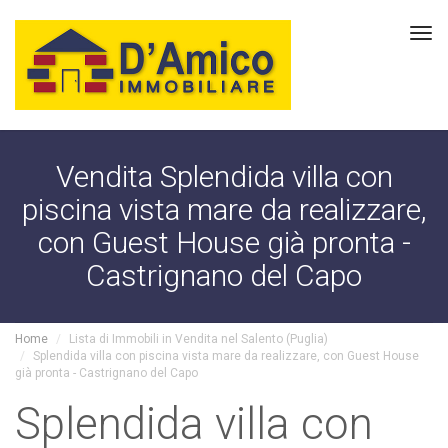
Tog
navi
Vendita Splendida villa con
piscina vista mare da realizzare,
con Guest House già pronta -
Castrignano del Capo
Home
Lista di Immobili in Vendita nel Salento (Puglia)
Splendida villa con piscina vista mare da realizzare, con Guest House
già pronta - Castrignano del Capo
Splendida villa con