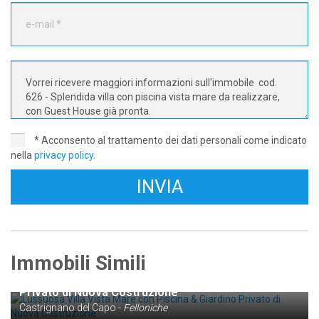
* Acconsento al trattamento dei dati personali come indicato
nella
privacy policy
.
Immobili Simili
trattative riservate
Lussuosa Villa Vista Mare con Piscina & Giardino
Privato di Nuova Costruzione
Castrignano del Capo -
Felloniche
€ 890.000