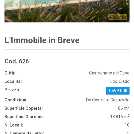
L'Immobile in Breve
Cod. 626
Città:
Castrignano del Capo
Località:
Loc. Ciado
Prezzo:
€ 599.000
Condizioni:
Da Costruire Casa/Villa
2
Superficie Coperta:
186 m
2
Superficie Giardino:
18.816 m
N. Locali:
10
N. Camere da Letto:
5