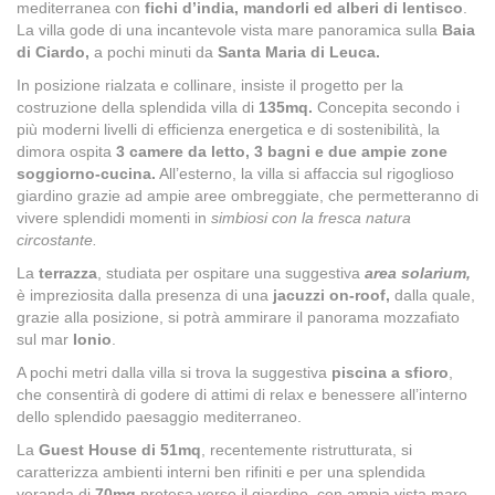
mediterranea con
fichi d’india, mandorli ed alberi di lentisco
.
La villa gode di una incantevole vista mare panoramica sulla
Baia
di Ciardo,
a pochi minuti da
Santa Maria di Leuca.
In posizione rialzata e collinare, insiste il progetto per la
costruzione della splendida villa di
135mq.
Concepita secondo i
più moderni livelli di efficienza energetica e di sostenibilità, la
dimora ospita
3 camere da letto, 3 bagni
e due ampie zone
soggiorno-cucina.
All’esterno, la villa si affaccia sul rigoglioso
giardino grazie ad ampie aree ombreggiate, che permetteranno di
vivere splendidi momenti in
simbiosi con la fresca natura
circostante.
La
terrazza
, studiata per ospitare una suggestiva
area solarium,
è impreziosita dalla presenza di una
jacuzzi on-roof,
dalla quale,
grazie alla posizione, si potrà ammirare il panorama mozzafiato
sul mar
Ionio
.
A pochi metri dalla villa si trova la suggestiva
piscina a sfioro
,
che consentirà di godere di attimi di relax e benessere all’interno
dello splendido paesaggio mediterraneo.
La
Guest House di 51mq
, recentemente ristrutturata, si
caratterizza ambienti interni ben rifiniti e per una splendida
veranda di
70mq
protesa verso il giardino, con ampia vista mare.