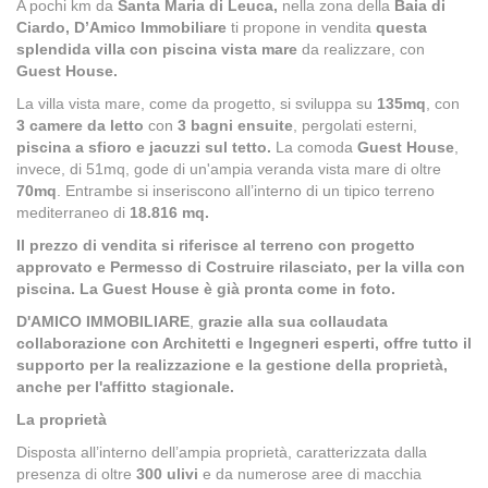
A pochi km da
Santa Maria di Leuca,
nella zona della
Baia di
Ciardo, D’Amico Immobiliare
ti propone in vendita
questa
splendida villa con piscina vista mare
da realizzare, con
Guest House.
La villa vista mare, come da progetto, si sviluppa su
135mq
, con
3 camere da letto
con
3 bagni ensuite
, pergolati esterni,
piscina a sfioro e jacuzzi sul tetto.
La comoda
Guest House
,
invece, di 51mq, gode di un'ampia veranda vista mare di oltre
70mq
. Entrambe si inseriscono all’interno di un tipico terreno
mediterraneo di
18.816 mq.
Il prezzo di vendita si riferisce al terreno con progetto
approvato e Permesso di Costruire rilasciato, per la villa con
piscina. La Guest House è già pronta come in foto.
D'AMICO IMMOBILIARE
,
grazie alla sua collaudata
collaborazione con Architetti e Ingegneri esperti, offre tutto il
supporto per la realizzazione e la gestione della proprietà,
anche per l'affitto stagionale.
La proprietà
Disposta all’interno dell’ampia proprietà, caratterizzata dalla
presenza di oltre
300 ulivi
e da numerose aree di macchia