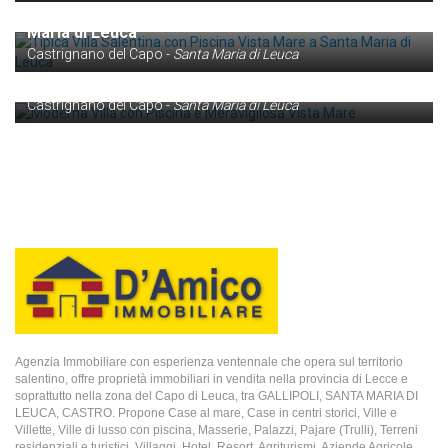
Tipica Villa Salentina con Piscina Vista Mare a Santa
Maria di Leuca
trattative riservate
Castrignano del Capo -
Santa Maria di Leuca
Moderna Villa con Piscina e Meravigliosa Vista
Mare
Castrignano del Capo -
Santa Maria di Leuca
Agenzia Immobiliare con esperienza ventennale che opera sul territorio
salentino, offre proprietà immobiliari in vendita nella provincia di Lecce e
soprattutto nella zona del Capo di Leuca, tra GALLIPOLI, SANTA MARIA DI
LEUCA, CASTRO. Propone Case al mare, Case in centri storici, Ville e
Villette, Ville di lusso con piscina, Masserie, Palazzi, Pajare (Trulli), Terreni
residenziali e turistici, Villaggi, Hotel, Resort, Agriturismi, Aziende Agricole,