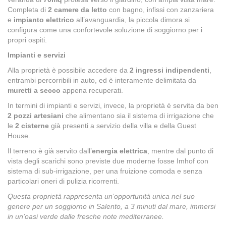
Completa di
2 camere da letto
con bagno, infissi con zanzariera
e
impianto elettrico
all’avanguardia, la piccola dimora si
configura come una confortevole soluzione di soggiorno per i
propri ospiti.
Impianti e servizi
Alla proprietà è possibile accedere da
2 ingressi indipendenti
,
entrambi percorribili in auto, ed è interamente delimitata da
muretti a secco
appena recuperati.
In termini di impianti e servizi, invece, la proprietà è servita da ben
2 pozzi artesiani
che alimentano sia il sistema di irrigazione che
le
2 cisterne
già presenti a servizio della villa e della Guest
House.
Il terreno è già servito dall’
energia elettrica
, mentre dal punto di
vista degli scarichi sono previste due moderne fosse Imhof con
sistema di sub-irrigazione, per una fruizione comoda e senza
particolari oneri di pulizia ricorrenti.
Questa proprietà rappresenta un’opportunità unica nel suo
genere per un soggiorno in Salento, a 3 minuti dal mare, immersi
in un’oasi verde dalle fresche note mediterranee.