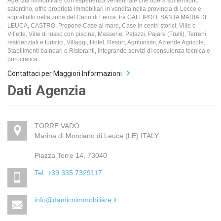
Agenzia Immobiliare con esperienza ventennale che opera sul territorio
salentino, offre proprietà immobiliari in vendita nella provincia di Lecce e
soprattutto nella zona del Capo di Leuca, tra GALLIPOLI, SANTA MARIA DI
LEUCA, CASTRO. Propone Case al mare, Case in centri storici, Ville e
Villette, Ville di lusso con piscina, Masserie, Palazzi, Pajare (Trulli), Terreni
residenziali e turistici, Villaggi, Hotel, Resort, Agriturismi, Aziende Agricole,
Stabilimenti balneari e Ristoranti, integrando servizi di consulenza tecnica e
burocratica.
Contattaci per Maggiori Informazioni
Dati Agenzia
TORRE VADO
Marina di Morciano di Leuca (LE) ITALY
Piazza Torre 14, 73040
Tel. +39 335 7329117
info@damicoimmobiliare.it