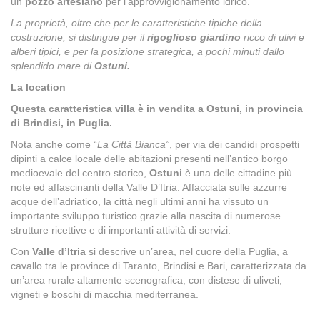
un
pozzo artesiano
per l'approvvigionamento idrico.
La proprietà, oltre che per le caratteristiche tipiche della
costruzione, si distingue per il
rigoglioso giardino
ricco di ulivi e
alberi tipici, e per la posizione strategica, a pochi minuti dallo
splendido mare di
Ostuni.
La location
Questa caratteristica villa è in vendita a Ostuni, in provincia
di Brindisi, in Puglia.
Nota anche come “
La Città Bianca”
, per via dei candidi prospetti
dipinti a calce locale delle abitazioni presenti nell’antico borgo
medioevale del centro storico,
Ostuni
è una delle cittadine più
note ed affascinanti della Valle D’Itria. Affacciata sulle azzurre
acque dell’adriatico, la città negli ultimi anni ha vissuto un
importante sviluppo turistico grazie alla nascita di numerose
strutture ricettive e di importanti attività di servizi.
Con
Valle d’Itria
si descrive un’area, nel cuore della Puglia, a
cavallo tra le province di Taranto, Brindisi e Bari, caratterizzata da
un’area rurale altamente scenografica, con distese di uliveti,
vigneti e boschi di macchia mediterranea.