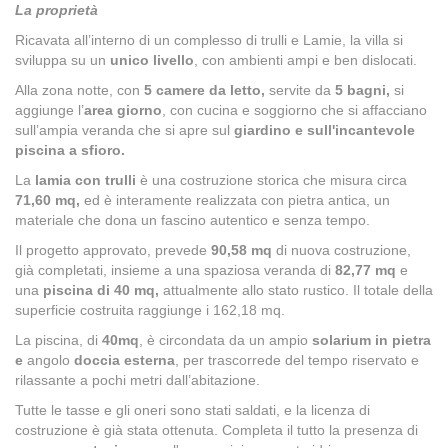
La proprietà
Ricavata all’interno di un complesso di trulli e Lamie, la villa si
sviluppa su un
unico livello
, con ambienti ampi e ben dislocati.
Alla zona notte, con
5 camere da letto,
servite da
5 bagni,
si
aggiunge l’
area giorno
, con cucina e soggiorno che si affacciano
sull’ampia veranda che si apre sul
giardino e sull'incantevole
piscina a sfioro.
La
lamia con trulli
è una costruzione storica che misura circa
71,60 mq,
ed è interamente realizzata con pietra antica, un
materiale che dona un fascino autentico e senza tempo.
Il progetto approvato, prevede
90,58 mq
di nuova costruzione,
già completati, insieme a una spaziosa veranda di
82,77 mq
e
una
piscina di 40 mq,
attualmente allo stato rustico. Il totale della
superficie costruita raggiunge i 162,18 mq.
La piscina, di
40mq
, è circondata da un ampio
solarium in pietra
e
angolo
doccia esterna
, per trascorrede del tempo riservato e
rilassante a pochi metri dall’abitazione.
Tutte le tasse e gli oneri sono stati saldati, e la licenza di
costruzione è già stata ottenuta. Completa il tutto la presenza di