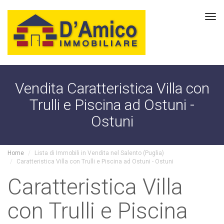
Tog
navi
Vendita Caratteristica Villa con
Trulli e Piscina ad Ostuni -
Ostuni
Home
Lista di Immobili in Vendita nel Salento (Puglia)
Caratteristica Villa con Trulli e Piscina ad Ostuni - Ostuni
Caratteristica Villa
con Trulli e Piscina