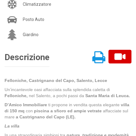
Climatizzatore
Posto Auto
Giardino
Descrizione
Felloniche, Castrignano del Capo, Salento, Lecce
Un’incantevole oasi affacciata sulla splendida caletta di
Felloniche,
nel Salento, a pochi passi da
Santa Maria di Leuca.
D’Amico Immobiliare
ti propone in vendita questa elegante
villa
di 150 mq
con
piscina a sfioro ed ampie vetrate
affacciate sul
mare
a Castrignano del Capo (LE).
La villa
In una straordinaria simbiosi tra
natura, tradizione e modernità,