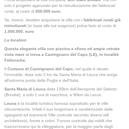
solo il progetto approvato per la ristrutturazione dei fabbricati
rurali, al costo di
650.000 euro
.
Se, invece, desideri acquistare la villa con i
fabbricati rurali già
ristrutturati
(in base alle tue esigenze) potrai farlo al costo di
1.000.000. euro
.
La location
Questa elegante villa con piscina a sfioro ed ampie vetrate
vista mare si trova a Castrignano del Capo (LE), in località
Felloniche.
Il
Comune di Castrignano del Capo,
nel quale è situato
l'immobile, dista solo 2 km da Santa Maria di Leuca che sorge,
all'estrema punta della Puglia e dell'Italia.
Santa Maria di Leuca
dista 130km dall’Aeroporto del Salento
(Brindisi), a solo 1 ora di macchina, e 90km da Lecce.
Leuca
è la località turistica famosa soprattutto per le ville
ottocentesche. Infatti il suo lungomare è caratterizzato dalle
sgargianti ed imponenti Ville costruite secondo diversi stili
architettonici, forme e colori. Furono costruite dai nobili che
trascorrevano qui la villeggiatura, per la maggior parte dagli