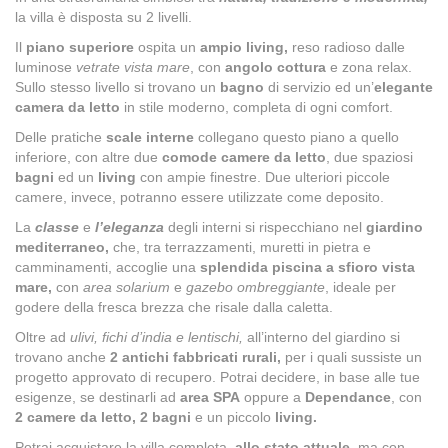
la villa è disposta su 2 livelli.
Il
piano superiore
ospita un
ampio living,
reso radioso dalle
luminose
vetrate vista mare
, con
angolo cottura
e zona relax.
Sullo stesso livello si trovano un
bagno
di servizio ed un’
elegante
camera da letto
in stile moderno, completa di ogni comfort.
Delle pratiche
scale interne
collegano questo piano a quello
inferiore, con altre due
comode camere da letto
, due spaziosi
bagni
ed un
living
con ampie finestre. Due ulteriori piccole
camere, invece, potranno essere utilizzate come deposito.
La
classe
e
l’eleganza
degli interni si rispecchiano nel
giardino
mediterraneo,
che, tra terrazzamenti, muretti in pietra e
camminamenti, accoglie una
splendida piscina a sfioro vista
mare,
con
area solarium
e
gazebo ombreggiante
, ideale per
godere della fresca brezza che risale dalla caletta.
Oltre ad
ulivi, fichi d’india e lentischi,
all’interno del giardino si
trovano anche
2 antichi fabbricati rurali,
per i quali sussiste un
progetto approvato di recupero. Potrai decidere, in base alle tue
esigenze, se destinarli ad
area SPA
oppure a
Dependance
, con
2 camere da letto, 2 bagni
e un piccolo
living.
Potrai acquistare la villa completa,
allo stato attuale
, ma con