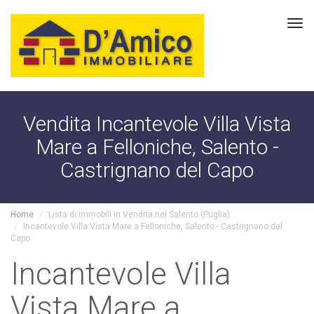
Tog
navi
Vendita Incantevole Villa Vista
Mare a Felloniche, Salento -
Castrignano del Capo
Home
Lista di Immobili in Vendita nel Salento (Puglia)
Incantevole Villa Vista Mare a Felloniche, Salento - Castrignano del
Capo
Incantevole Villa
Vista Mare a