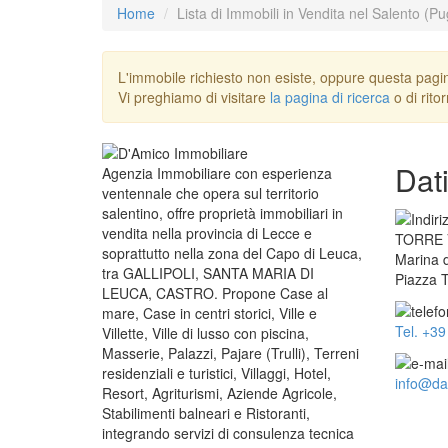
Home
Lista di Immobili in Vendita nel Salento (Pu
L'immobile richiesto non esiste, oppure questa pagin
Vi preghiamo di visitare
la pagina di ricerca
o di rito
Dat
Agenzia Immobiliare con esperienza
ventennale che opera sul territorio
salentino, offre proprietà immobiliari in
vendita nella provincia di Lecce e
TORRE
soprattutto nella zona del Capo di Leuca,
Marina d
tra GALLIPOLI, SANTA MARIA DI
Piazza 
LEUCA, CASTRO. Propone Case al
mare, Case in centri storici, Ville e
Tel. +3
Villette, Ville di lusso con piscina,
Masserie, Palazzi, Pajare (Trulli), Terreni
residenziali e turistici, Villaggi, Hotel,
info@dam
Resort, Agriturismi, Aziende Agricole,
Stabilimenti balneari e Ristoranti,
integrando servizi di consulenza tecnica