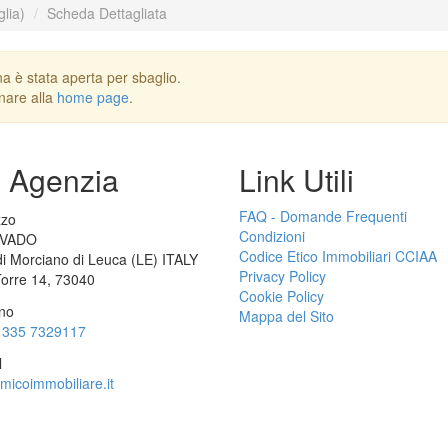
glia)
Scheda Dettagliata
a è stata aperta per sbaglio.
rnare alla
home page
.
i Agenzia
Link Utili
FAQ - Domande Frequenti
Condizioni
 VADO
Codice Etico Immobiliari CCIAA
i Morciano di Leuca (LE) ITALY
Privacy Policy
Torre 14, 73040
Cookie Policy
Mappa del Sito
9 335 7329117
icoimmobiliare.it