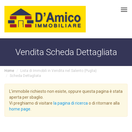
Tog
navi
Vendita Scheda Dettagliata
Home
Lista di Immobili in Vendita nel Salento (Puglia)
Scheda Dettagliata
L'immobile richiesto non esiste, oppure questa pagina è stata
aperta per sbaglio.
Vi preghiamo di visitare
la pagina di ricerca
o di ritornare alla
home page
.