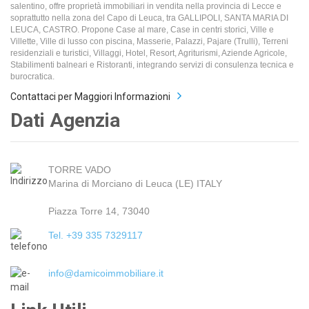
salentino, offre proprietà immobiliari in vendita nella provincia di Lecce e
soprattutto nella zona del Capo di Leuca, tra GALLIPOLI, SANTA MARIA DI
LEUCA, CASTRO. Propone Case al mare, Case in centri storici, Ville e
Villette, Ville di lusso con piscina, Masserie, Palazzi, Pajare (Trulli), Terreni
residenziali e turistici, Villaggi, Hotel, Resort, Agriturismi, Aziende Agricole,
Stabilimenti balneari e Ristoranti, integrando servizi di consulenza tecnica e
burocratica.
Contattaci per Maggiori Informazioni
Dati Agenzia
TORRE VADO
Marina di Morciano di Leuca (LE) ITALY
Piazza Torre 14, 73040
Tel. +39 335 7329117
info@damicoimmobiliare.it