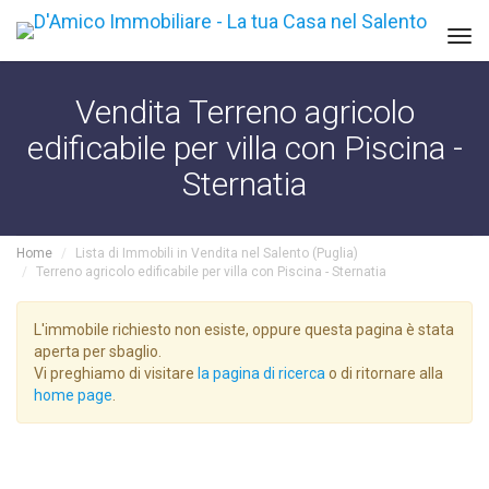
Tog
navi
Vendita Terreno agricolo
edificabile per villa con Piscina -
Sternatia
Home
Lista di Immobili in Vendita nel Salento (Puglia)
Terreno agricolo edificabile per villa con Piscina - Sternatia
L'immobile richiesto non esiste, oppure questa pagina è stata
aperta per sbaglio.
Vi preghiamo di visitare
la pagina di ricerca
o di ritornare alla
home page
.