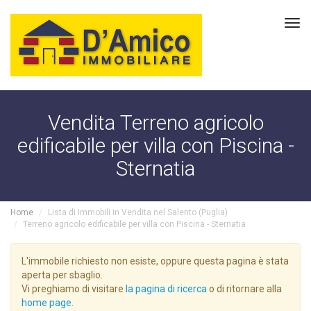
Tog
navi
Vendita Terreno agricolo
edificabile per villa con Piscina -
Sternatia
Home
Lista di Immobili in Vendita nel Salento (Puglia)
Terreno agricolo edificabile per villa con Piscina - Sternatia
L'immobile richiesto non esiste, oppure questa pagina è stata
aperta per sbaglio.
Vi preghiamo di visitare
la pagina di ricerca
o di ritornare alla
home page
.