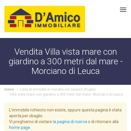
Tog
navi
Vendita Villa vista mare con
giardino a 300 metri dal mare -
Morciano di Leuca
Home
Lista di Immobili in Vendita nel Salento (Puglia)
Villa vista mare con giardino a 300 metri dal mare - Morciano di Leuca
L'immobile richiesto non esiste, oppure questa pagina è stata
aperta per sbaglio.
Vi preghiamo di visitare
la pagina di ricerca
o di ritornare alla
home page
.