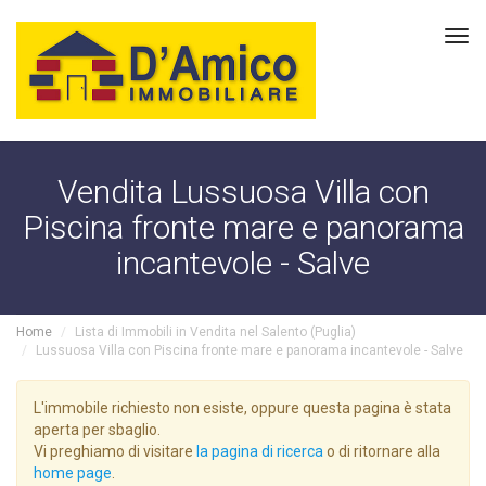
Tog
navi
Vendita Lussuosa Villa con
Piscina fronte mare e panorama
incantevole - Salve
Home
Lista di Immobili in Vendita nel Salento (Puglia)
Lussuosa Villa con Piscina fronte mare e panorama incantevole - Salve
L'immobile richiesto non esiste, oppure questa pagina è stata
aperta per sbaglio.
Vi preghiamo di visitare
la pagina di ricerca
o di ritornare alla
home page
.