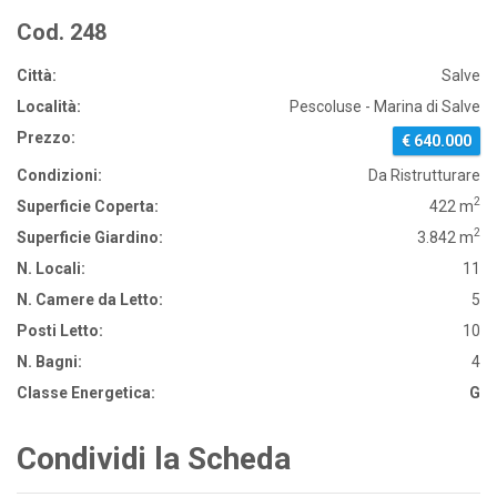
Cod. 248
Città:
Salve
Località:
Pescoluse - Marina di Salve
Prezzo:
€ 640.000
Condizioni:
Da Ristrutturare
2
Superficie Coperta:
422 m
2
Superficie Giardino:
3.842 m
N. Locali:
11
N. Camere da Letto:
5
Posti Letto:
10
N. Bagni:
4
Classe Energetica:
G
Condividi la Scheda