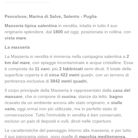
Pescoluse, Marina di Salve, Salento - Puglia
Masseria tipica salentina
in vendita, intatta in tutto il suo
originario splendore, dal
1800
ad oggi, posizionata in collina, con
vista mare
.
La masseria
La Masseria in vendita è immersa nella campagna salentina a
2
km dal mare
, con spiagge incontaminate e acque cristalline. Essa
è composta da
11 vani
, più
2 fabbricati
semi diruti. Il totale della
superficie coperta è di
circa 422 metri
quadri, con un terreno di
pertinenza esclusiva di
3842 metri quadri.
Il corpo principale della Masseria è rappresentato dalla
casa del
massaro
, che si compone di
cucina
, stanze da letto,
bagno
ricavato da un ambiente ancora allo stato originario, e
stalle
varie,
oggi ormai non più utilizzate, ma in perfetto stato di
conservazione. Tutto l'immobile in vendita è ben conservato,
escluso un paio di depositi e ovili, diruti nelle coperture.
Le caratteristiche del paesaggio intorno alla masseria, e per tutto
il suo panorama visivo, sono quelle di
macchia mediterranea,