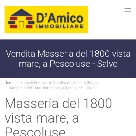
Tog
navi
Vendita Masseria del 1800 vista
mare, a Pescoluse - Salve
Home
Lista di Immobili in Vendita nel Salento (Puglia)
Masseria del 1800 vista mare, a Pescoluse - Salve
Masseria del 1800
vista mare, a
Pescoluse