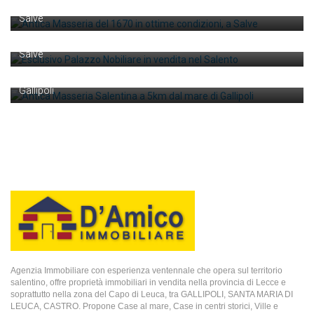
Salve
Salve
trattative riservate
Esclusivo Palazzo Nobiliare in vendita nel Salento
€ 1.380.000
Salve
Antica Masseria Salentina a 5km dal mare di
Gallipoli
Gallipoli
Agenzia Immobiliare con esperienza ventennale che opera sul territorio
salentino, offre proprietà immobiliari in vendita nella provincia di Lecce e
soprattutto nella zona del Capo di Leuca, tra GALLIPOLI, SANTA MARIA DI
LEUCA, CASTRO. Propone Case al mare, Case in centri storici, Ville e