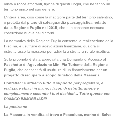
mista a rocce affioranti, tipiche di questi luoghi, che ne fanno un
territorio unico nel suo genere.
L'intera area, così come la maggiore parte del territorio salentino,
è protetta dal
piano di salvaguardia paesaggistica redatto
dalla Regione Puglia nel 2015
, che non consente nessuna
costruzione nuova nei dintorni.
La normativa della Regione Puglia consente la realizzazione della
Piscina,
e usufruire di agevolazioni finanziarie, qualora si
ristrutturasse la masseria per adibirla a struttura rurale ricettiva.
Sulla proprietà è stata approvata una Domanda di Accesso al
Pacchetto di Agevolazione Mini Pia Turismo
della
Regione
Puglia
, che consentirà di usufruire di un finanziamento per un
progetto di recupero a scopo turistico della Masseria
.
Contattaci e offriamo tutto il supporto per progettare, e
realizzare chiavi in mano, i lavori di ristrutturazione e
completamento secondo i tuoi desideri… Tutto questo con
D'AMICO IMMOBILIARE!
La posizione
La Masseria in vendita si trova a Pescoluse, marina di Salve