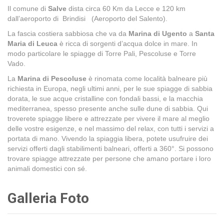
Il comune di
Salve
dista circa 60 Km da Lecce e 120 km
dall’aeroporto di Brindisi (Aeroporto del Salento).
La fascia costiera sabbiosa che va da
Marina di Ugento
a
Santa
Maria di Leuca
è ricca di sorgenti d’acqua dolce in mare. In
modo particolare le spiagge di Torre Pali, Pescoluse e Torre
Vado.
La
Marina di Pescoluse
è rinomata come località balneare più
richiesta in Europa, negli ultimi anni, per le sue spiagge di sabbia
dorata, le sue acque cristalline con fondali bassi, e la macchia
mediterranea, spesso presente anche sulle dune di sabbia. Qui
troverete spiagge libere e attrezzate per vivere il mare al meglio
delle vostre esigenze, e nel massimo del relax, con tutti i servizi a
portata di mano. Vivendo la spiaggia libera, potete usufruire dei
servizi offerti dagli stabilimenti balneari, offerti a 360°. Si possono
trovare spiagge attrezzate per persone che amano portare i loro
animali domestici con sé.
Galleria Foto