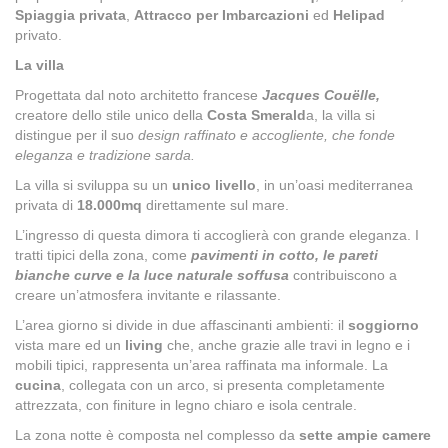
Spiaggia privata
,
Attracco per Imbarcazioni
ed
Helipad
privato.
La villa
Progettata dal noto architetto francese
Jacques Couëlle,
creatore dello stile unico della
Costa Smerald
a, la villa si
distingue per il suo
design raffinato e accogliente, che fonde
eleganza e tradizione sarda.
La villa si sviluppa su un
unico livello
, in un’oasi mediterranea
privata di
18.000mq
direttamente sul mare.
L’ingresso di questa dimora ti accoglierà con grande eleganza. I
tratti tipici della zona, come
pavimenti in cotto, le pareti
bianche curve e la luce naturale soffusa
contribuiscono a
creare un’atmosfera invitante e rilassante.
L’area giorno si divide in due affascinanti ambienti: il
soggiorno
vista mare ed un
living
che, anche grazie alle travi in legno e i
mobili tipici, rappresenta un’area raffinata ma informale. La
cucina
, collegata con un arco, si presenta completamente
attrezzata, con finiture in legno chiaro e isola centrale.
La zona notte è composta nel complesso da
sette ampie camere