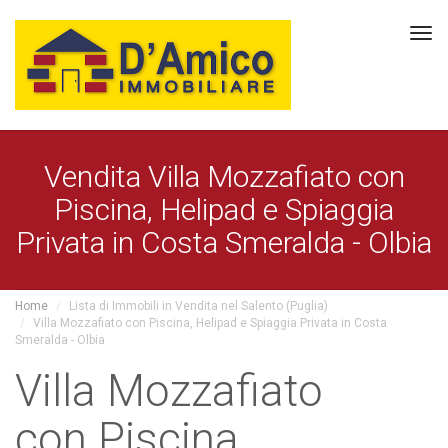
Tog
navi
Vendita Villa Mozzafiato con
Piscina, Helipad e Spiaggia
Privata in Costa Smeralda - Olbia
Home
Lista di Immobili in Vendita nel Salento (Puglia)
Villa Mozzafiato con Piscina, Helipad e Spiaggia Privata in Costa
Smeralda - Olbia
Villa Mozzafiato
con Piscina,