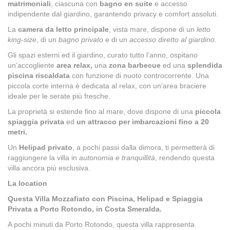
matrimoniali
, ciascuna con
bagno en suite
e accesso
indipendente dal giardino, garantendo privacy e comfort assoluti.
La
camera da letto principale
, vista mare, dispone di un
letto
king-size
, di un
bagno privato
e di un
accesso diretto al giardino
.
Gli spazi esterni ed il giardino, curato tutto l’anno, ospitano
un’accogliente
area relax,
una
zona barbecue
ed una
splendida
piscina riscaldata
con funzione di nuoto controcorrente. Una
piccola corte interna è dedicata al relax, con un'area braciere
ideale per le serate più fresche.
La proprietà si estende fino al mare, dove dispone di una
piccola
spiaggia privata
ed
un attracco per imbarcazioni fino a 20
metri.
Un
Helipad privato
, a pochi passi dalla dimora, ti permetterà di
raggiungere la villa in
autonomia e tranquillità
, rendendo questa
villa ancora più esclusiva.
La location
Questa Villa Mozzafiato con Piscina, Helipad e Spiaggia
Privata a Porto Rotondo, in Costa Smeralda.
A pochi minuti da Porto Rotondo, questa villa rappresenta