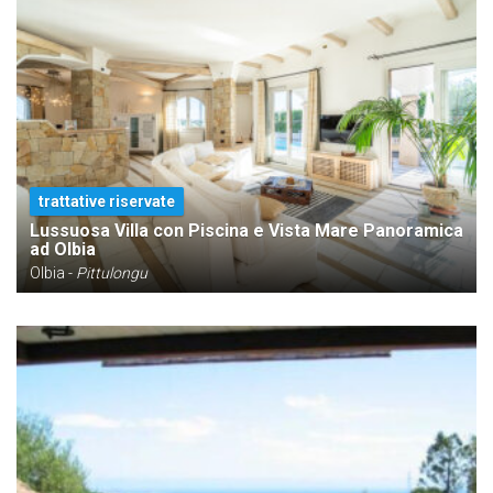
trattative riservate
Lussuosa Villa con Piscina e Vista Mare Panoramica
ad Olbia
Olbia -
Pittulongu