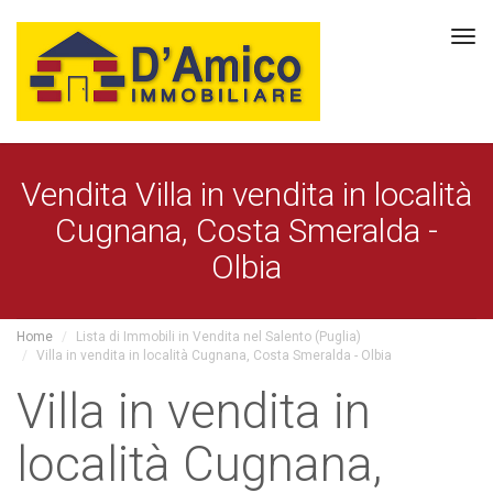
Tog
navi
Vendita Villa in vendita in località
Cugnana, Costa Smeralda -
Olbia
Home
Lista di Immobili in Vendita nel Salento (Puglia)
Villa in vendita in località Cugnana, Costa Smeralda - Olbia
Villa in vendita in
località Cugnana,