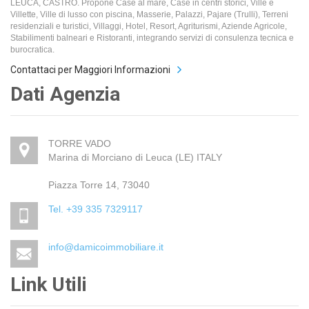
LEUCA, CASTRO. Propone Case al mare, Case in centri storici, Ville e
Villette, Ville di lusso con piscina, Masserie, Palazzi, Pajare (Trulli), Terreni
residenziali e turistici, Villaggi, Hotel, Resort, Agriturismi, Aziende Agricole,
Stabilimenti balneari e Ristoranti, integrando servizi di consulenza tecnica e
burocratica.
Contattaci per Maggiori Informazioni
Dati Agenzia
TORRE VADO
Marina di Morciano di Leuca (LE) ITALY
Piazza Torre 14, 73040
Tel. +39 335 7329117
info@damicoimmobiliare.it
Link Utili